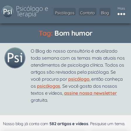
Mais
Psicólogos
Contato
Blog
Tag:
Bom humor
O Blog do nosso consultório é atualizado
toda semana com os temas mais atuais nos
atendimentos de psicologia clínica. Todos os
artigos são revisados pela psicóloga. Se
você procura por
psicólogo
, então conheça
os
psicólogos
. Se você gosta dos nossos
textos e vídeos,
assine nossa newsletter
gratuita.
Nosso blog já conta com
582 artigos e vídeos
. Pesquise um tema.