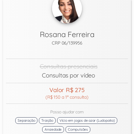
Rosana Ferreira
CRP 06/139956
Consultas presenciais
Consultas por vídeo
Valor R$ 275
(R$ 150 a 1ª consulta)
Posso ajudar com
Separação
Traição
Vício em jogos de azar (Ludopatia)
Ansiedade
Compulsões