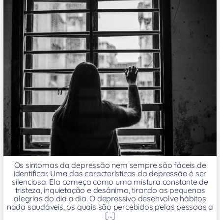
Os sintomas da depressão nem sempre são fáceis de
identificar. Uma das características da depressão é ser
silenciosa. Ela começa como uma mistura constante de
tristeza, inquietação e desânimo, tirando as pequenas
alegrias do dia a dia. O depressivo desenvolve hábitos
nada saudáveis, os quais são percebidos pelas pessoas a
[...]