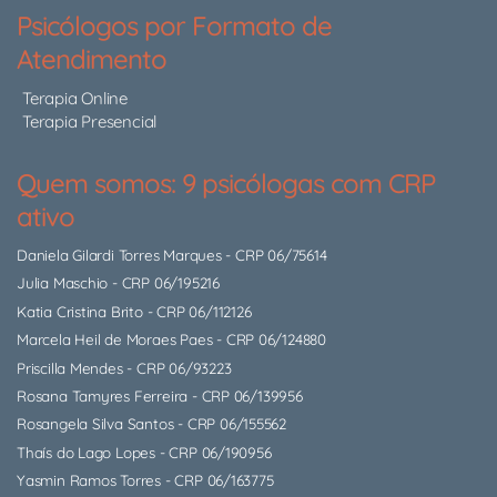
Psicólogos por Formato de
Atendimento
Terapia Online
Terapia Presencial
Quem somos: 9 psicólogas com CRP
ativo
Daniela Gilardi Torres Marques
- CRP 06/75614
Julia Maschio
- CRP 06/195216
Katia Cristina Brito
- CRP 06/112126
Marcela Heil de Moraes Paes
- CRP 06/124880
Priscilla Mendes
- CRP 06/93223
Rosana Tamyres Ferreira
- CRP 06/139956
Rosangela Silva Santos
- CRP 06/155562
Thaís do Lago Lopes
- CRP 06/190956
Yasmin Ramos Torres
- CRP 06/163775