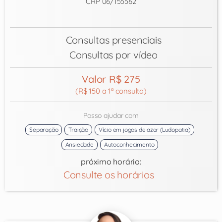
CRP 06/155562
Consultas presenciais
Consultas por vídeo
Valor R$ 275
(R$ 150 a 1ª consulta)
Posso ajudar com
Separação
Traição
Vício em jogos de azar (Ludopatia)
Ansiedade
Autoconhecimento
próximo horário:
Consulte os horários