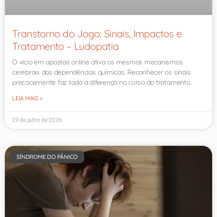
Transtorno do Jogo: Sinais, Impactos e
Tratamento – Ludopatia
O vício em apostas online ativa os mesmos mecanismos
cerebrais das dependências químicas. Reconhecer os sinais
precocemente faz toda a diferença no curso do tratamento.
LEIA MAIS »
29 de julho de 2026
SÍNDROME DO PÂNICO