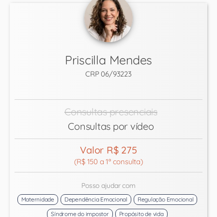
Priscilla Mendes
CRP 06/93223
Consultas presenciais
Consultas por vídeo
Valor R$ 275
(R$ 150 a 1ª consulta)
Posso ajudar com
Maternidade
Dependência Emocional
Regulação Emocional
Síndrome do impostor
Propósito de vida