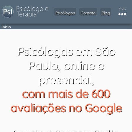
Mais
Psicólogos
Contato
Blog
Início
Psicólogas em São
Paulo, online e
presencial,
com mais de 600
avaliações no Google