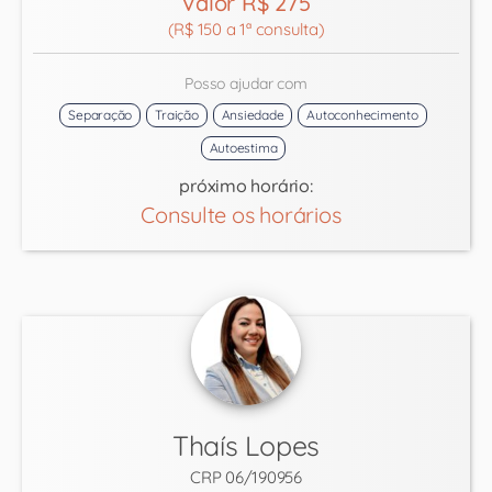
Valor R$ 275
(R$ 150 a 1ª consulta)
Posso ajudar com
Separação
Traição
Ansiedade
Autoconhecimento
Autoestima
próximo horário:
Consulte os horários
Thaís Lopes
CRP 06/190956