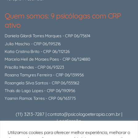
Quem somos: 9 psicólogas com CRP
ativo
Daniela Gilardi Torres Marques
- CRP 06/75614
Julia Maschio
- CRP 06/195216
Katia Cristina Brito
- CRP 06/112126
Marcela Heil de Moraes Paes
- CRP 06/124880
Priscilla Mendes
- CRP 06/93223
Rosana Tamyres Ferreira
- CRP 06/139956
Rosangela Silva Santos
- CRP 06/155562
Thaís do Lago Lopes
- CRP 06/190956
Yasmin Ramos Torres
- CRP 06/163775
(11) 3213-7287
|
contato@psicologoeterapia.com.br
|
Localização
Psicólogo Presencial:
Rua Alcides Ricardini Neves, 12 - Cjto
Utilizamos cookies para oferecer melhor experiência, melhorar o
714 - Brooklin (Próx. Berrini) - São Paulo/SP |
Google Maps