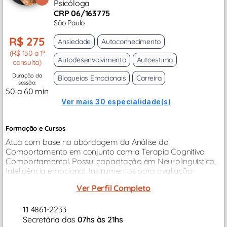
Psicóloga
CRP 06/163775
São Paulo
R$ 275
Ansiedade
Autoconhecimento
(R$ 150 a 1ª
Autodesenvolvimento
Autoestima
consulta)
Duração da
Bloqueios Emocionais
Carreira
sessão:
50 a 60 min
Ver mais 30 especialidade(s)
Formação e Cursos
Atua com base na abordagem da Análise do
Comportamento em conjunto com a Terapia Cognitivo
Comportamental. Possui capacitação em Neurolinguística,
Inteligência emocional, Instrumentos para avaliação
psicológica e psicodiagnóstico. Realizou diversos cursos de
Ver Perfil Completo
extensão e aprimoramento...
11 4861-2233
Secretária das
07hs às 21hs