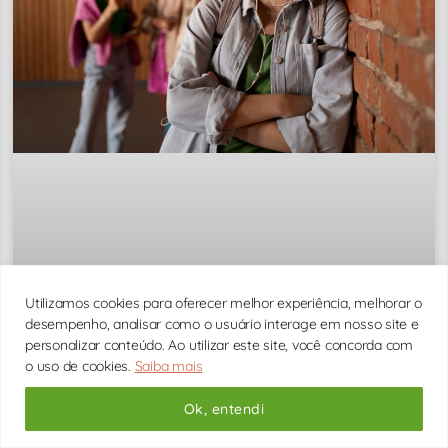
Utilizamos cookies para oferecer melhor experiência, melhorar o
desempenho, analisar como o usuário interage em nosso site e
personalizar conteúdo. Ao utilizar este site, você concorda com
o uso de cookies.
Saiba mais
Transtorno de Ansiedade Social: Sintomas
Ok, entendi
e Tratamento