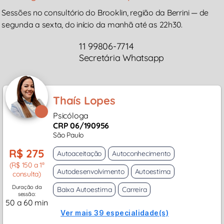
Sessões no consultório do Brooklin, região da Berrini — de
segunda a sexta, do início da manhã até as 22h30.
11 99806-7714
Secretária Whatsapp
Thaís Lopes
Psicóloga
CRP 06/190956
São Paulo
R$ 275
Autoaceitação
Autoconhecimento
(R$ 150 a 1ª
Autodesenvolvimento
Autoestima
consulta)
Duração da
Baixa Autoestima
Carreira
sessão:
50 a 60 min
Ver mais 39 especialidade(s)