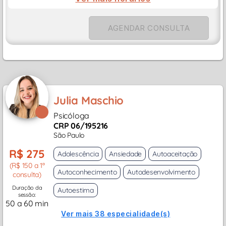
AGENDAR CONSULTA
Julia Maschio
Psicóloga
CRP 06/195216
São Paulo
R$ 275
Adolescência
Ansiedade
Autoaceitação
(R$ 150 a 1ª
Autoconhecimento
Autodesenvolvimento
consulta)
Duração da
Autoestima
sessão:
50 a 60 min
Ver mais 38 especialidade(s)