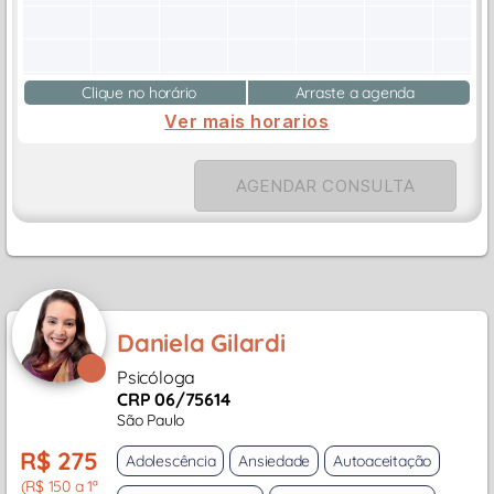
Clique no horário
Arraste a agenda
Ver mais horarios
AGENDAR CONSULTA
Daniela Gilardi
Psicóloga
CRP 06/75614
São Paulo
R$ 275
Adolescência
Ansiedade
Autoaceitação
(R$ 150 a 1ª