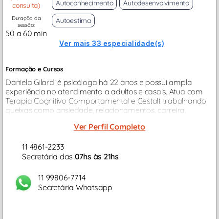
Autoconhecimento
Autodesenvolvimento
consulta)
Duração da
Autoestima
sessão:
50 a 60 min
Ver mais 33 especialidade(s)
Formação e Cursos
Daniela Gilardi é psicóloga há 22 anos e possui ampla
experiência no atendimento a adultos e casais. Atua com
Terapia Cognitivo Comportamental e Gestalt trabalhando
queixas como ansiedade, relacionamentos, carreira,
depressão, autoestima, estresse, autodesenvolvimento,
Ver Perfil Completo
autoconhecimento...
11 4861-2233
Secretária das
07hs às 21hs
11 99806-7714
Secretária Whatsapp