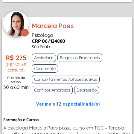
Marcela Paes
Psicóloga
CRP 06/124880
São Paulo
R$ 275
Ansiedade
Bloqueios Emocionais
(R$ 150 a 1ª
Casamento
consulta)
Duração da
Comportamentos Autodestrutivos
sessão:
50 a 60 min
Conflitos Amorosos
Depressão
Ver mais 12 especialidade(s)
Formação e Cursos
A psicóloga Marcela Paes possui curso em TCC – Terapia
Cognitiva Comportamental e é certificada em Thetahealing