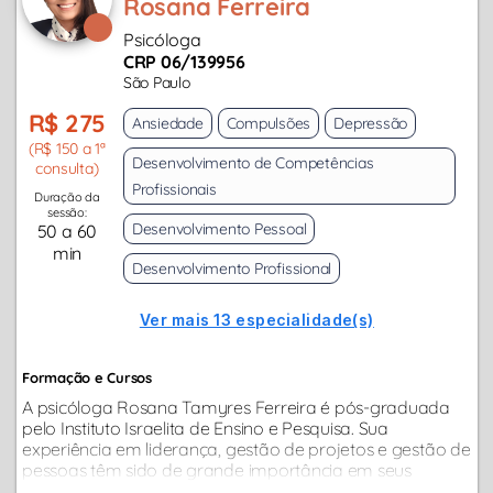
Rosana Ferreira
Psicóloga
CRP 06/139956
São Paulo
R$ 275
Ansiedade
Compulsões
Depressão
(R$ 150 a 1ª
Desenvolvimento de Competências
consulta)
Profissionais
Duração da
sessão:
Desenvolvimento Pessoal
50 a 60
min
Desenvolvimento Profissional
Ver mais 13 especialidade(s)
Formação e Cursos
A psicóloga Rosana Tamyres Ferreira é pós-graduada
pelo Instituto Israelita de Ensino e Pesquisa. Sua
experiência em liderança, gestão de projetos e gestão de
pessoas têm sido de grande importância em seus
atendimentos na área clínica...