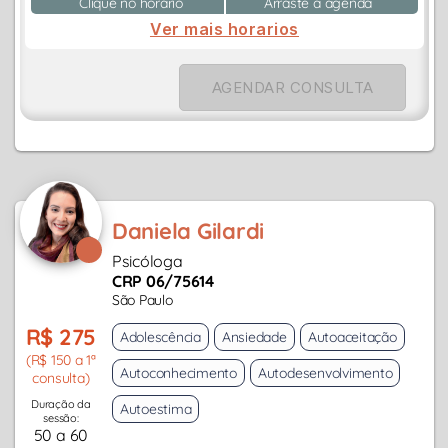
Clique no horário
Arraste a agenda
Ver mais horarios
AGENDAR CONSULTA
Daniela Gilardi
Psicóloga
CRP 06/75614
São Paulo
R$ 275
Adolescência
Ansiedade
Autoaceitação
(R$ 150 a 1ª
Autoconhecimento
Autodesenvolvimento
consulta)
Duração da
Autoestima
sessão:
50 a 60