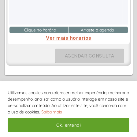
Clique no horário
Arraste a agenda
Ver mais horarios
AGENDAR CONSULTA
Utilizamos cookies para oferecer melhor experiência, melhorar o
Katia Brito
desempenho, analisar como o usuário interage em nosso site e
personalizar conteúdo. Ao utilizar este site, você concorda com
Psicóloga
o uso de cookies.
Saiba mais
CRP 06/112126
São Paulo
Ok, entendi
R$ 275
Ansiedade
Assédio Moral