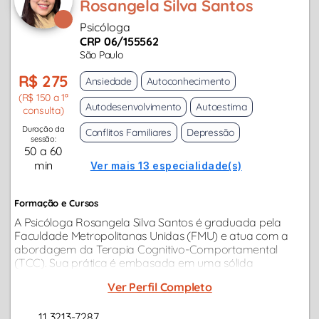
Rosangela Silva Santos
Psicóloga
CRP 06/155562
São Paulo
R$ 275
Ansiedade
Autoconhecimento
(R$ 150 a 1ª
Autodesenvolvimento
Autoestima
consulta)
Duração da
Conflitos Familiares
Depressão
sessão:
50 a 60
min
Ver mais 13 especialidade(s)
Formação e Cursos
A Psicóloga Rosangela Silva Santos é graduada pela
Faculdade Metropolitanas Unidas (FMU) e atua com a
abordagem da Terapia Cognitivo-Comportamental
(TCC). Sua prática é embasada em uma sólida
formação, com especializações e cursos de
Ver Perfil Completo
aprimoramento contínuo, que contribuem para o seu...
11 3213-7287