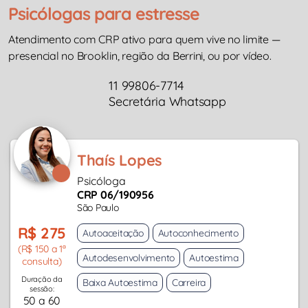
Psicólogas para estresse
Atendimento com CRP ativo para quem vive no limite —
presencial no Brooklin, região da Berrini, ou por vídeo.
11 99806-7714
Secretária Whatsapp
Thaís Lopes
Psicóloga
CRP 06/190956
São Paulo
R$ 275
Autoaceitação
Autoconhecimento
(R$ 150 a 1ª
Autodesenvolvimento
Autoestima
consulta)
Duração da
Baixa Autoestima
Carreira
sessão:
50 a 60