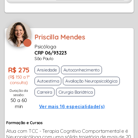
Priscilla Mendes
Psicóloga
CRP 06/93223
São Paulo
R$ 275
Ansiedade
Autoconhecimento
(R$ 150 a 1ª
Autoestima
Avaliação Neuropsicológica
consulta)
Duração da
Carreira
Cirurgia Bariátrica
sessão:
50 a 60
min
Ver mais 16 especialidade(s)
Formação e Cursos
Atua com TCC - Terapia Cognitivo Comportamental e é
Neuropsicóloga com uma sólida trajetória de mais de 20