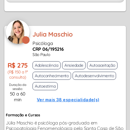
Julia Maschio
Psicóloga
CRP 06/195216
São Paulo
R$ 275
Adolescência
Ansiedade
Autoaceitação
(R$ 150 a 1ª
Autoconhecimento
Autodesenvolvimento
consulta)
Duração da
Autoestima
sessão:
50 a 60
min
Ver mais 38 especialidade(s)
Formação e Cursos
Júlia Maschio é psicóloga pós-graduada em
Psicopatologia Fenomenológica pela Santa Casa de São