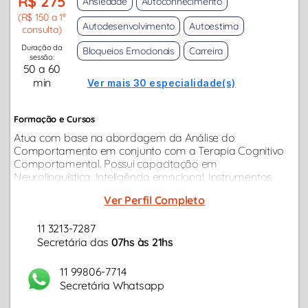
R$ 275
Ansiedade
Autoconhecimento
(R$ 150 a 1ª
Autodesenvolvimento
Autoestima
consulta)
Duração da
Bloqueios Emocionais
Carreira
sessão:
50 a 60
min
Ver mais 30 especialidade(s)
Formação e Cursos
Atua com base na abordagem da Análise do
Comportamento em conjunto com a Terapia Cognitivo
Comportamental. Possui capacitação em
Neurolinguística, Inteligência emocional, Instrumentos
para avaliação psicológica e psicodiagnóstico. Realizou
Ver Perfil Completo
diversos cursos de extensão e aprimoramento...
11 3213-7287
Secretária das
07hs às 21hs
11 99806-7714
Secretária Whatsapp