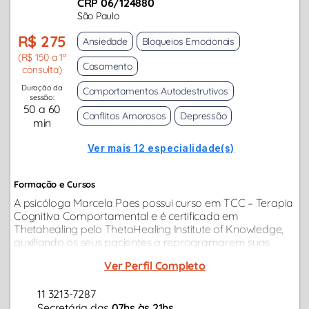
CRP 06/124880
São Paulo
R$ 275
Ansiedade
Bloqueios Emocionais
(R$ 150 a 1ª
Casamento
consulta)
Duração da
Comportamentos Autodestrutivos
sessão:
50 a 60
Conflitos Amorosos
Depressão
min
Ver mais 12 especialidade(s)
Formação e Cursos
A psicóloga Marcela Paes possui curso em TCC – Terapia
Cognitiva Comportamental e é certificada em
Thetahealing pelo ThetaHealing Institute of Knowledge,
auxiliando os seus pacientes a reprogramarem suas
crenças limitantes e padrões de comportamento, com
Ver Perfil Completo
foco em desenvolver suas potencialidades.
11 3213-7287
Secretária das
07hs às 21hs