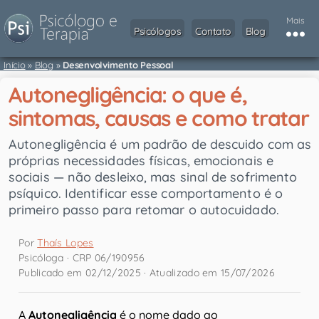
Mais
Psicólogos
Contato
Blog
Início
»
Blog
»
Desenvolvimento Pessoal
Autonegligência: o que é,
sintomas, causas e como tratar
Autonegligência é um padrão de descuido com as
próprias necessidades físicas, emocionais e
sociais — não desleixo, mas sinal de sofrimento
psíquico. Identificar esse comportamento é o
primeiro passo para retomar o autocuidado.
Por
Thaís Lopes
Psicóloga · CRP 06/190956
Publicado em 02/12/2025 · Atualizado em 15/07/2026
A
Autonegligência
é o nome dado ao