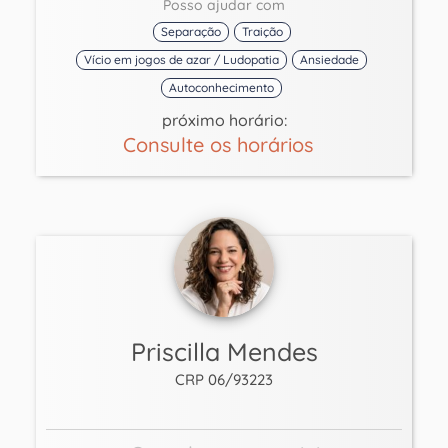
Posso ajudar com
Separação
Traição
Vício em jogos de azar / Ludopatia
Ansiedade
Autoconhecimento
próximo horário:
Consulte os horários
Priscilla Mendes
CRP 06/93223