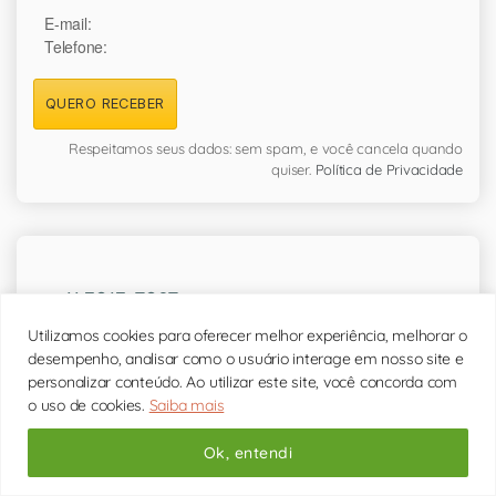
E-mail:
Telefone:
QUERO RECEBER
Respeitamos seus dados: sem spam, e você cancela quando
quiser.
Política de Privacidade
11 3213-7287
Secretária das
07hs às 21hs
Utilizamos cookies para oferecer melhor experiência, melhorar o
desempenho, analisar como o usuário interage em nosso site e
personalizar conteúdo. Ao utilizar este site, você concorda com
11 99806-7714
o uso de cookies.
Saiba mais
Secretária Whatsapp
Ok, entendi