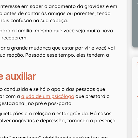
 interesse em saber o andamento da gravidez e em
do antes de contar às amigas ou parentes, tendo
mais confusão na sua cabeça.
 para a família, mesmo que você seja muito nova
s receberem.
r a grande mudança que estar por vir e você vai
 sua reação. Passado esse tempo, eles tendem a
auxiliar
o conduzida e se há o apoio das pessoas que
tar com a
ajuda de um psicólogo
que prestará o
stacional, no pré e pós-parto.
uietações em relação a estar grávida. Há casos
olver angústias e depressão, tornando a presença
o do “eu gestante”, viabilizando você entrar em