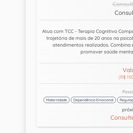
Consult
Consul
Atua com TCC - Terapia Cognitivo Comp
trajetória de mais de 20 anos na psic
atendimentos realizados. Combina ex
promover saúde mental
Val
(R$ 150
Poss
Maternidade
Dependência Emocional
Regulaç
próx
Consult