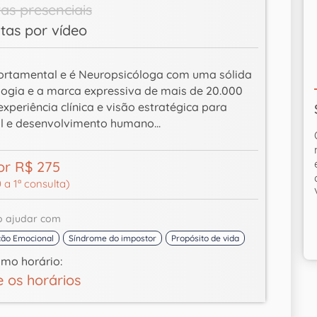
as presenciais
tas por vídeo
ortamental e é Neuropsicóloga com uma sólida
ologia e a marca expressiva de mais de 20.000
periência clínica e visão estratégica para
 e desenvolvimento humano...
or R$ 275
 a 1ª consulta)
o ajudar com
ão Emocional
Síndrome do impostor
Propósito de vida
imo horário:
e os horários