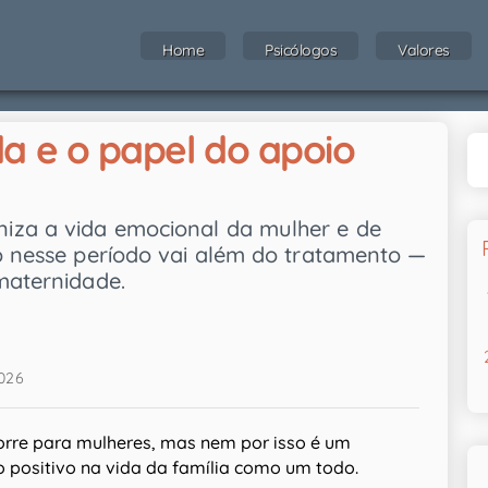
Home
Psicólogos
Valores
a e o papel do apoio
iza a vida emocional da mulher e de
co nesse período vai além do tratamento —
maternidade.
2026
orre para mulheres, mas nem por isso é um
o positivo na vida da família como um todo.