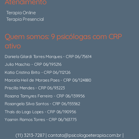
Atendimento
Terapia Online
Terapia Presencial
Quem somos: 9 psicólogas com CRP
ativo
Daniela Gilardi Torres Marques
- CRP 06/75614
Julia Maschio
- CRP 06/195216
Katia Cristina Brito
- CRP 06/112126
Marcela Heil de Moraes Paes
- CRP 06/124880
Priscilla Mendes
- CRP 06/93223
Rosana Tamyres Ferreira
- CRP 06/139956
Rosangela Silva Santos
- CRP 06/155562
Thaís do Lago Lopes
- CRP 06/190956
Yasmin Ramos Torres
- CRP 06/163775
(11) 3213-7287
|
contato@psicologoeterapia.com.br
|