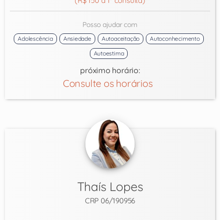
(R$ 150 a 1ª consulta)
Posso ajudar com
Adolescência
Ansiedade
Autoaceitação
Autoconhecimento
Autoestima
próximo horário:
Consulte os horários
Thaís Lopes
CRP 06/190956