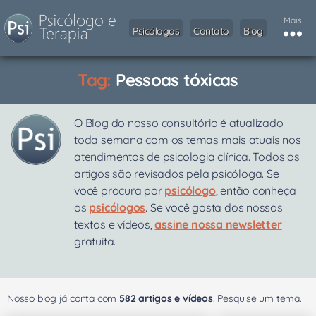
Mais
Psicólogos
Contato
Blog
Tag:
Pessoas tóxicas
O Blog do nosso consultório é atualizado
toda semana com os temas mais atuais nos
atendimentos de psicologia clínica. Todos os
artigos são revisados pela psicóloga. Se
você procura por
psicólogo
, então conheça
os
psicólogos
. Se você gosta dos nossos
textos e vídeos,
assine nossa newsletter
gratuita.
Nosso blog já conta com
582 artigos e vídeos
. Pesquise um tema.