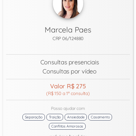
Marcela Paes
CRP 06/124880
Consultas presenciais
Consultas por vídeo
Valor R$ 275
(R$ 150 a 1ª consulta)
Posso ajudar com
Separação
Traição
Ansiedade
Casamento
Conflitos Amorosos