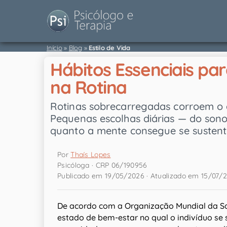
Início
»
Blog
»
Estilo de Vida
Hábitos Essenciais pa
na Rotina
Rotinas sobrecarregadas corroem o e
Pequenas escolhas diárias — do son
quanto a mente consegue se sustent
Por
Thaís Lopes
Psicóloga · CRP 06/190956
Publicado em 19/05/2026 · Atualizado em 15/07/
De acordo com a Organização Mundial da S
estado de bem-estar no qual o indivíduo se s