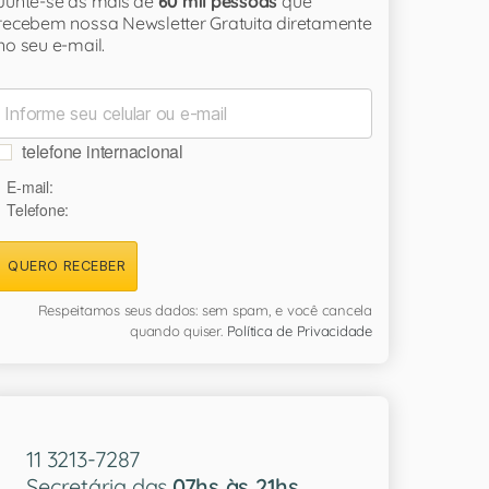
Junte-se às mais de
60 mil pessoas
que
recebem nossa Newsletter Gratuita diretamente
no seu e-mail.
telefone internacional
E-mail:
Telefone:
QUERO RECEBER
Respeitamos seus dados: sem spam, e você cancela
quando quiser.
Política de Privacidade
11 3213-7287
Secretária das
07hs às 21hs