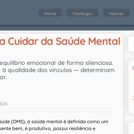
Home
Psicólogos
Valores
ra Cuidar da Saúde Mental
quilíbrio emocional de forma silenciosa.
o à qualidade dos vínculos — determinam
ar.
2026
aúde (OMS), a saúde mental é definida como um
ente bem, é produtivo, possui resiliência e