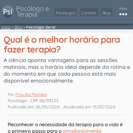
Mais
Psicólogos
Contato
Blog
Início
»
Blog
»
Psicologia Geral
Qual é o melhor horário para
fazer terapia?
A ciência aponta vantagens para as sessões
matinais, mas o horário ideal depende da rotina e
do momento em que cada pessoa está mais
disponível emocionalmente.
Por
Priscilla Mendes
Psicóloga · CRP 06/93223
Publicado em 26/05/2026 · Atualizado em 15/07/2026
Reconhecer a necessidade da terapia para a vida é
o primeiro passo para o
amadurecimento