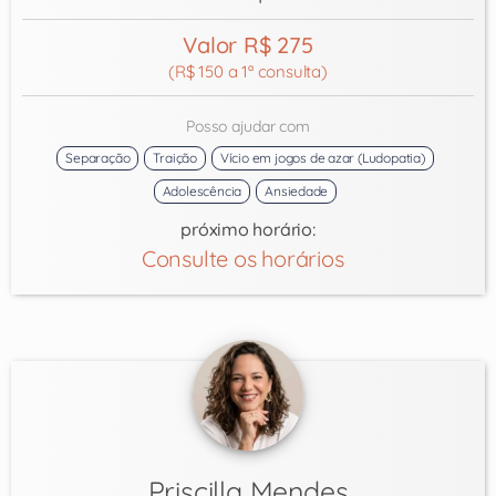
Valor R$ 275
(R$ 150 a 1ª consulta)
Posso ajudar com
Separação
Traição
Vício em jogos de azar (Ludopatia)
Adolescência
Ansiedade
próximo horário:
Consulte os horários
Priscilla Mendes