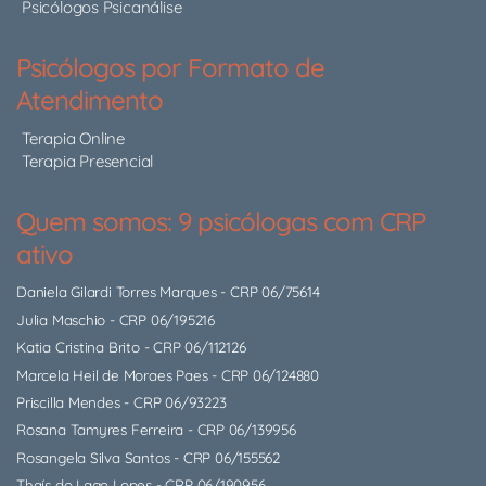
Psicólogos Psicanálise
Psicólogos por Formato de
Atendimento
Terapia Online
Terapia Presencial
Quem somos: 9 psicólogas com CRP
ativo
Daniela Gilardi Torres Marques
- CRP 06/75614
Julia Maschio
- CRP 06/195216
Katia Cristina Brito
- CRP 06/112126
Marcela Heil de Moraes Paes
- CRP 06/124880
Priscilla Mendes
- CRP 06/93223
Rosana Tamyres Ferreira
- CRP 06/139956
Rosangela Silva Santos
- CRP 06/155562
Thaís do Lago Lopes
- CRP 06/190956