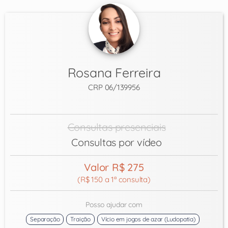
Rosana Ferreira
CRP 06/139956
Consultas presenciais
Consultas por vídeo
Valor R$ 275
(R$ 150 a 1ª consulta)
Posso ajudar com
Separação
Traição
Vício em jogos de azar (Ludopatia)