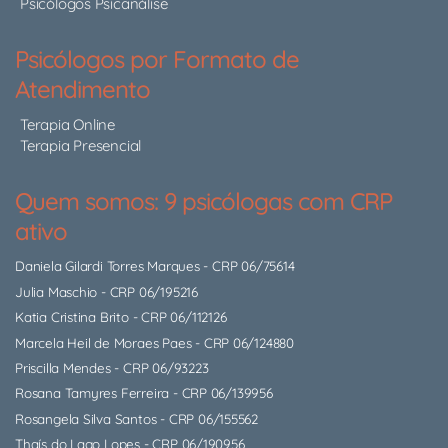
Psicólogos Psicanálise
Psicólogos por Formato de
Atendimento
Terapia Online
Terapia Presencial
Quem somos: 9 psicólogas com CRP
ativo
Daniela Gilardi Torres Marques
- CRP 06/75614
Julia Maschio
- CRP 06/195216
Katia Cristina Brito
- CRP 06/112126
Marcela Heil de Moraes Paes
- CRP 06/124880
Priscilla Mendes
- CRP 06/93223
Rosana Tamyres Ferreira
- CRP 06/139956
Rosangela Silva Santos
- CRP 06/155562
Thaís do Lago Lopes
- CRP 06/190956