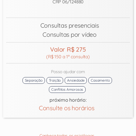
CRP 06/124880
Consultas presenciais
Consultas por vídeo
Valor R$ 275
(R$ 150 a 1ª consulta)
Posso ajudar com
Separação
Traição
Ansiedade
Casamento
Conflitos Amorosos
próximo horário:
Consulte os horários
Conheça todos os psicólogos