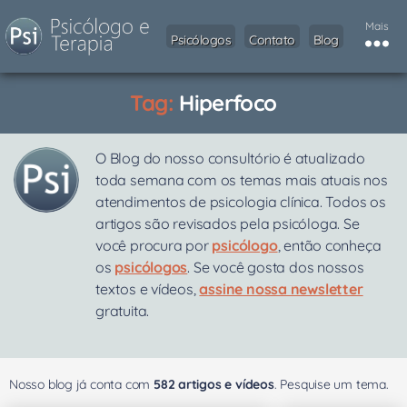
Mais
Psicólogos
Contato
Blog
Tag:
Hiperfoco
O Blog do nosso consultório é atualizado
toda semana com os temas mais atuais nos
atendimentos de psicologia clínica. Todos os
artigos são revisados pela psicóloga. Se
você procura por
psicólogo
, então conheça
os
psicólogos
. Se você gosta dos nossos
textos e vídeos,
assine nossa newsletter
gratuita.
Nosso blog já conta com
582 artigos e vídeos
. Pesquise um tema.