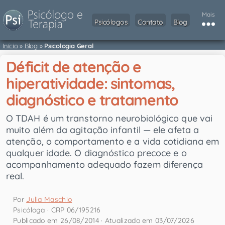
Mais
Psicólogos
Contato
Blog
Início
»
Blog
»
Psicologia Geral
Déficit de atenção e
hiperatividade: sintomas,
diagnóstico e tratamento
O TDAH é um transtorno neurobiológico que vai
muito além da agitação infantil — ele afeta a
atenção, o comportamento e a vida cotidiana em
qualquer idade. O diagnóstico precoce e o
acompanhamento adequado fazem diferença
real.
Por
Julia Maschio
Psicóloga · CRP 06/195216
Publicado em 26/08/2014 · Atualizado em 03/07/2026