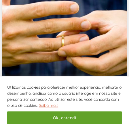
Tomar a iniciativa de terminar um relacionamento é uma
Utilizamos cookies para oferecer melhor experiência, melhorar o
das coisas mais difíceis que se pode pensar em fazer.
desempenho, analisar como o usuário interage em nosso site e
Afinal de contas, há uma história construída a dois, que
personalizar conteúdo. Ao utilizar este site, você concorda com
envolve [...]
o uso de cookies.
Saiba mais
Ok, entendi