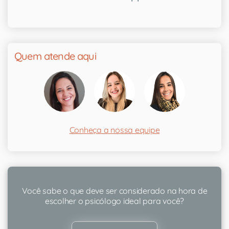
Quem atende aqui
Conheça a nossa equipe
Você sabe o que deve ser considerado na hora de
escolher o psicólogo ideal para você?