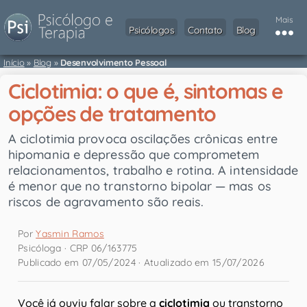
Mais
Psicólogos
Contato
Blog
Início
»
Blog
»
Desenvolvimento Pessoal
Ciclotimia: o que é, sintomas e
opções de tratamento
A ciclotimia provoca oscilações crônicas entre
hipomania e depressão que comprometem
relacionamentos, trabalho e rotina. A intensidade
é menor que no transtorno bipolar — mas os
riscos de agravamento são reais.
Por
Yasmin Ramos
Psicóloga · CRP 06/163775
Publicado em 07/05/2024 · Atualizado em 15/07/2026
Você já ouviu falar sobre a
ciclotimia
ou transtorno