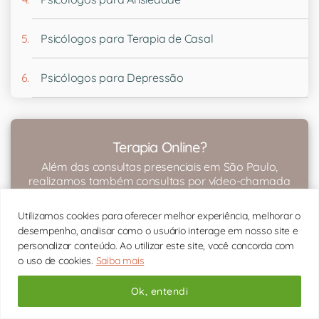
Psicólogos para Terapia de Casal
Psicólogos para Depressão
Terapia Online?
Além das consultas presenciais em São Paulo,
realizamos também consultas por vídeo-chamada
para todo Brasil através de terapia online. Conheça!
Utilizamos cookies para oferecer melhor experiência, melhorar o
desempenho, analisar como o usuário interage em nosso site e
Sobre terapia online
personalizar conteúdo. Ao utilizar este site, você concorda com
o uso de cookies.
Saiba mais
Ok, entendi
Fotos do nosso consultório