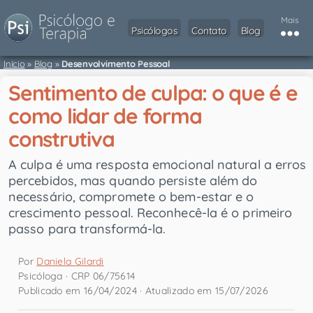
Mais
Psicólogos
Contato
Blog
Início
»
Blog
»
Desenvolvimento Pessoal
Sentimento de culpa: o que é e
como lidar de forma
construtiva
A culpa é uma resposta emocional natural a erros
percebidos, mas quando persiste além do
necessário, compromete o bem-estar e o
crescimento pessoal. Reconhecê-la é o primeiro
passo para transformá-la.
Por
Daniela Gilardi
Psicóloga · CRP 06/75614
Publicado em 16/04/2024 · Atualizado em 15/07/2026