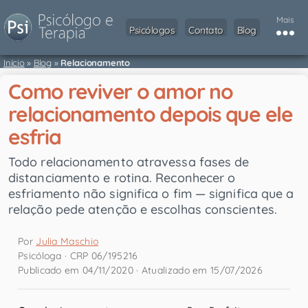
Mais
Psicólogos
Contato
Blog
Início
»
Blog
»
Relacionamento
Como reviver o amor no
relacionamento depois que ele
esfria
Todo relacionamento atravessa fases de
distanciamento e rotina. Reconhecer o
esfriamento não significa o fim — significa que a
relação pede atenção e escolhas conscientes.
Por
Julia Maschio
Psicóloga · CRP 06/195216
Publicado em 04/11/2020 · Atualizado em 15/07/2026