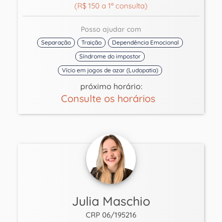
(R$ 150 a 1ª consulta)
Posso ajudar com
Separação
Traição
Dependência Emocional
Síndrome do impostor
Vício em jogos de azar (Ludopatia)
próximo horário:
Consulte os horários
Julia Maschio
CRP 06/195216