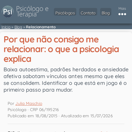
Mais
Psicólogos
Contato
Blog
Início
»
Blog
»
Relacionamento
Por que não consigo me
relacionar: o que a psicologia
explica
Baixa autoestima, padrões herdados e ansiedade
afetiva sabotam vínculos antes mesmo que eles
se consolidem. Identificar o que está em jogo é o
primeiro passo para mudar.
Por
Julia Maschio
Psicóloga · CRP 06/195216
Publicado em 18/08/2015 · Atualizado em 15/07/2026