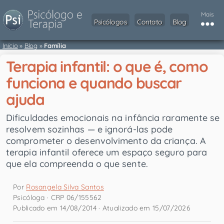
Mais
Psicólogos
Contato
Blog
Início
»
Blog
»
Família
Terapia infantil: o que é, como
funciona e quando buscar
ajuda
Dificuldades emocionais na infância raramente se
resolvem sozinhas — e ignorá-las pode
comprometer o desenvolvimento da criança. A
terapia infantil oferece um espaço seguro para
que ela compreenda o que sente.
Por
Rosangela Silva Santos
Psicóloga · CRP 06/155562
Publicado em 14/08/2014 · Atualizado em 15/07/2026