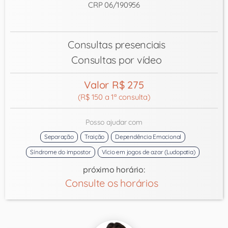
CRP 06/190956
Consultas presenciais
Consultas por vídeo
Valor R$ 275
(R$ 150 a 1ª consulta)
Posso ajudar com
Separação
Traição
Dependência Emocional
Síndrome do impostor
Vício em jogos de azar (Ludopatia)
próximo horário:
Consulte os horários