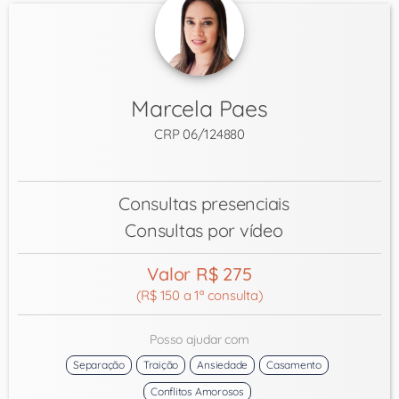
Marcela Paes
CRP 06/124880
Consultas presenciais
Consultas por vídeo
Valor R$ 275
(R$ 150 a 1ª consulta)
Posso ajudar com
Separação
Traição
Ansiedade
Casamento
Conflitos Amorosos