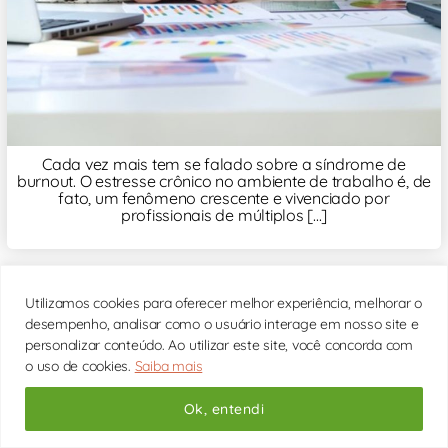
Cada vez mais tem se falado sobre a síndrome de
burnout. O estresse crônico no ambiente de trabalho é, de
fato, um fenômeno crescente e vivenciado por
profissionais de múltiplos [...]
Utilizamos cookies para oferecer melhor experiência, melhorar o
desempenho, analisar como o usuário interage em nosso site e
personalizar conteúdo. Ao utilizar este site, você concorda com
Terapia Familiar: como funciona e quando buscar
o uso de cookies.
Saiba mais
ajuda
Ok, entendi