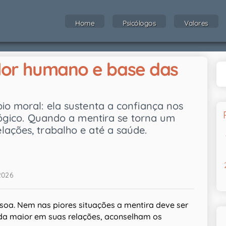
Home
Psicólogos
Valores
lor humano e base das
io moral: ela sustenta a confiança nos
ológico. Quando a mentira se torna um
lações, trabalho e até a saúde.
2026
oa. Nem nas piores situações a mentira deve ser
nda maior em suas relações, aconselham os