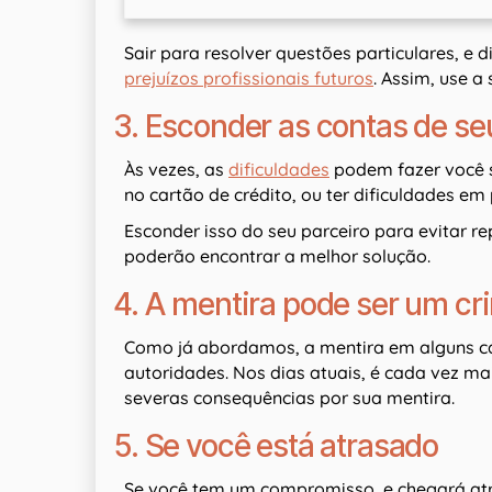
Sair para resolver questões particulares, e 
prejuízos profissionais futuros
. Assim, use a
3. Esconder as contas de se
Às vezes, as
dificuldades
podem fazer você s
no cartão de crédito, ou ter dificuldades em
Esconder isso do seu parceiro para evitar r
poderão encontrar a melhor solução.
4. A mentira pode ser um cr
Como já abordamos, a mentira em alguns cas
autoridades. Nos dias atuais, é cada vez mai
severas consequências por sua mentira.
5. Se você está atrasado
Se você tem um compromisso, e chegará atra