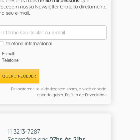
Junte-se às mais de
60 mil pessoas
que
recebem nossa Newsletter Gratuita diretamente
no seu e-mail.
telefone internacional
E-mail:
Telefone:
QUERO RECEBER
Respeitamos seus dados: sem spam, e você cancela
quando quiser.
Política de Privacidade
11 3213-7287
Secretária das
07hs às 21hs