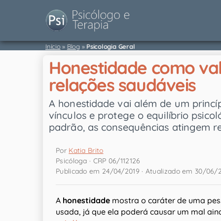
Início
»
Blog
»
Psicologia Geral
Honestidade como va
relações saudáveis
A honestidade vai além de um princíp
vínculos e protege o equilíbrio psic
padrão, as consequências atingem re
Por
Katia Brito
Psicóloga · CRP 06/112126
Publicado em 24/04/2019 · Atualizado em 30/06/
A
honestidade
mostra o caráter de uma pess
usada, já que ela poderá causar um mal ai