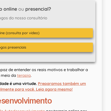
o online
ou
presencial?
ogos do nosso consultório
ine (consulta por video)
ogos presenciais
paz de entender os reais motivos e trabalhar a
r meio da
terapia
.
dade é uma virtude.
Preparamos também um
almente para você. Leia agora mesmo!
esenvolvimento