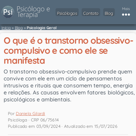
Mais
Psicólogos
Contato
Blog
Início
»
Blog
»
Psicologia Geral
O que é o transtorno obsessivo-
compulsivo e como ele se
manifesta
O transtorno obsessivo-compulsivo prende quem
convive com ele em um ciclo de pensamentos
intrusivos e rituais que consomem tempo, energia
e relações. As causas envolvem fatores biológicos,
psicológicos e ambientais.
Por
Daniela Gilardi
Psicóloga · CRP 06/75614
Publicado em 03/09/2024 · Atualizado em 15/07/2026