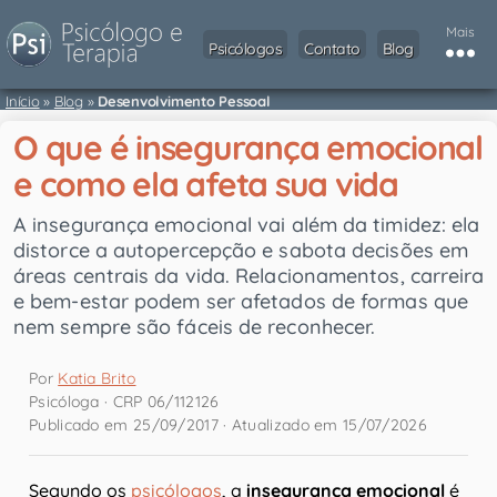
Mais
Psicólogos
Contato
Blog
Início
»
Blog
»
Desenvolvimento Pessoal
O que é insegurança emocional
e como ela afeta sua vida
A insegurança emocional vai além da timidez: ela
distorce a autopercepção e sabota decisões em
áreas centrais da vida. Relacionamentos, carreira
e bem-estar podem ser afetados de formas que
nem sempre são fáceis de reconhecer.
Por
Katia Brito
Psicóloga · CRP 06/112126
Publicado em 25/09/2017 · Atualizado em 15/07/2026
Segundo os
psicólogos
, a
insegurança emocional
é