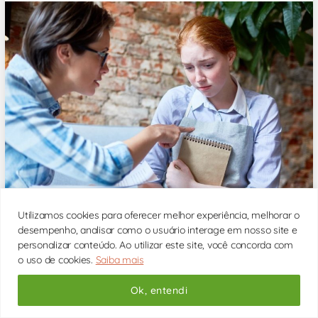
Utilizamos cookies para oferecer melhor experiência, melhorar o
desempenho, analisar como o usuário interage em nosso site e
Você sabe como lidar com críticas? Grande parte das
personalizar conteúdo. Ao utilizar este site, você concorda com
pessoas não aceita críticas muito bem. Mesmo quando
o uso de cookies.
Saiba mais
possuem o objetivo de ajudá-las a crescer, são recebidas
com agressividade, como se fossem uma ofensa. Essa
Ok, entendi
resistência às críticas provoca desnecessariamente
frustração, raiva, tristeza e estresse no dia a dia. Por
exemplo, [...]