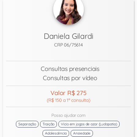
Daniela Gilardi
CRP 06/75614
Consultas presenciais
Consultas por vídeo
Valor R$ 275
(R$ 150 a 1ª consulta)
Posso ajudar com
Separação
Traição
Vício em jogos de azar (Ludopatia)
Adolescência
Ansiedade