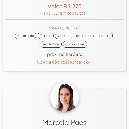
Valor R$ 275
(R$ 150 a 1ª consulta)
Posso ajudar com
Separação
Traição
Vício em jogos de azar (Ludopatia)
Ansiedade
Compulsões
próximo horário:
Consulte os horários
Marcela Paes