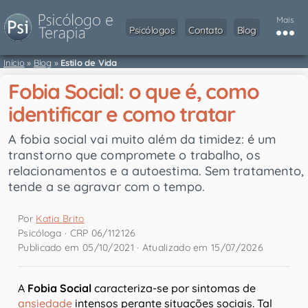
Mais
Psicólogos
Contato
Blog
Início
»
Blog
»
Estilo de Vida
Fobia Social: o que é, como
identificar e como tratar
A fobia social vai muito além da timidez: é um
transtorno que compromete o trabalho, os
relacionamentos e a autoestima. Sem tratamento,
tende a se agravar com o tempo.
Por
Katia Brito
Psicóloga · CRP 06/112126
Publicado em 05/10/2021 · Atualizado em 15/07/2026
A
Fobia Social
caracteriza-se por sintomas de
ansiedade
intensos perante situações sociais. Tal