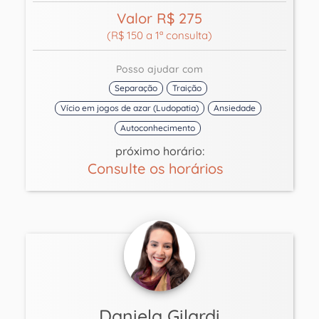
Valor R$ 275
(R$ 150 a 1ª consulta)
Posso ajudar com
Separação
Traição
Vício em jogos de azar (Ludopatia)
Ansiedade
Autoconhecimento
próximo horário:
Consulte os horários
Daniela Gilardi