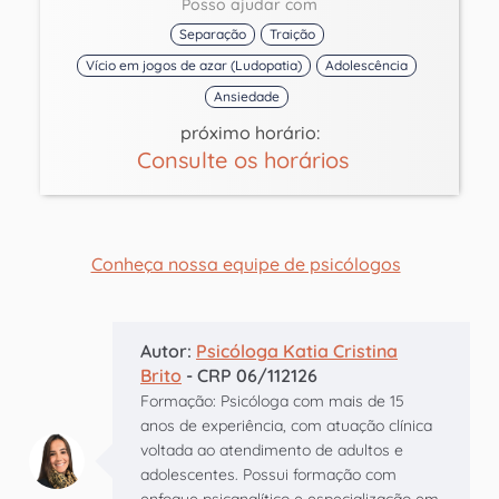
Posso ajudar com
Separação
Traição
Vício em jogos de azar (Ludopatia)
Adolescência
Ansiedade
próximo horário:
Consulte os horários
Conheça nossa equipe de psicólogos
Autor:
Psicóloga Katia Cristina
Brito
- CRP 06/112126
Formação: Psicóloga com mais de 15
anos de experiência, com atuação clínica
voltada ao atendimento de adultos e
adolescentes. Possui formação com
enfoque psicanalítico e especialização em