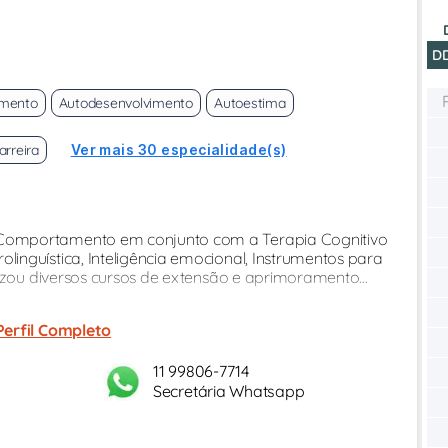
D
imento
Autodesenvolvimento
Autoestima
arreira
Ver mais 30 especialidade(s)
Comportamento em conjunto com a Terapia Cognitivo
inguística, Inteligência emocional, Instrumentos para
lizou diversos cursos de extensão e aprimoramento...
Perfil Completo
11 99806-7714
Secretária Whatsapp