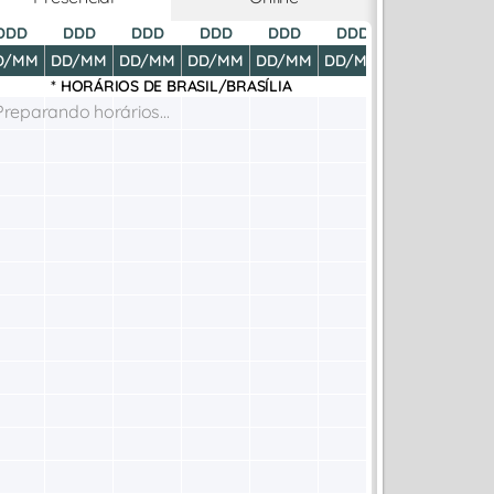
DDD
DDD
DDD
DDD
DDD
DDD
DDD
D
D/MM
DD/MM
DD/MM
DD/MM
DD/MM
DD/MM
DD/MM
DD
* HORÁRIOS DE
BRASIL/BRASÍLIA
Preparando horários...