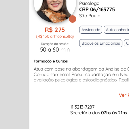
Psicóloga
CRP 06/163775
São Paulo
R$ 275
Ansiedade
Autoconhec
(R$ 150 a 1ª consulta)
Bloqueios Emocionais
C
Duração da sessão:
50 a 60 min
Formação e Cursos
Atua com base na abordagem da Análise do 
Comportamental. Possui capacitação em Neurol
avaliação psicológica e psicodiagnóstico. Rea
Ver 
11 3213-7287
Secretária das
07hs às 21hs