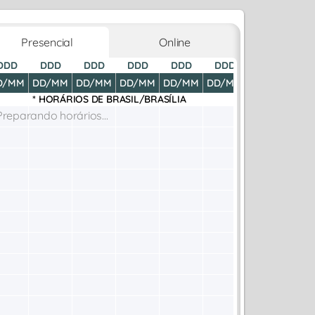
Presencial
Online
DDD
DDD
DDD
DDD
DDD
DDD
DDD
D
D/MM
DD/MM
DD/MM
DD/MM
DD/MM
DD/MM
DD/MM
DD
* HORÁRIOS DE
BRASIL/BRASÍLIA
Preparando horários...