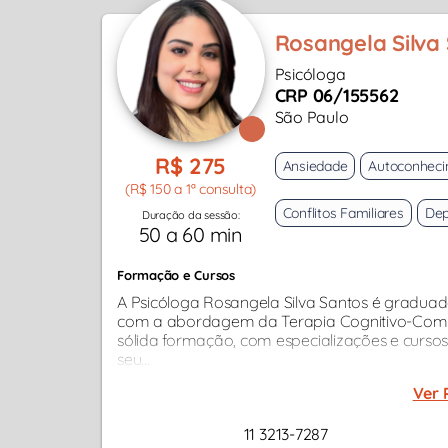
Rosangela Silva
Psicóloga
CRP 06/155562
São Paulo
R$ 275
Ansiedade
Autoconhec
(R$ 150 a 1ª consulta)
Conflitos Familiares
Dep
Duração da sessão:
50 a 60 min
Formação e Cursos
A Psicóloga Rosangela Silva Santos é graduad
com a abordagem da Terapia Cognitivo-Com
sólida formação, com especializações e curs
seu...
Ver 
11 3213-7287