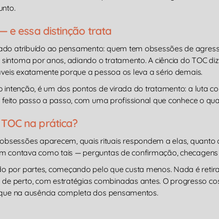
unto.
 e essa distinção trata
cado atribuído ao pensamento: quem tem obsessões de agress
sintoma por anos, adiando o tratamento. A ciência do TOC diz 
táveis exatamente porque a pessoa os leva a sério demais.
o intenção, é um dos pontos de virada do tratamento: a luta c
 é feito passo a passo, com uma profissional que conhece o qu
TOC na prática?
sessões aparecem, quais rituais respondem a elas, quanto do
em contava como tais — perguntas de confirmação, checagens 
o por partes, começando pelo que custa menos. Nada é retira
de perto, com estratégias combinadas antes. O progresso c
o que na ausência completa dos pensamentos.