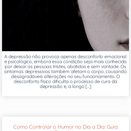
A depressão não provoca apenas desconforto emocional
e psicológico, embora essa condição seja mais conhecida
por deixar as pessoas tristes, abatidas e sem vontade. Os
sintomas depressivos também afetam o corpo, causando
desagradáveis alterações no seu funcionamento. O
desconforto físico dificulta o processo de cura da
depressão e, a longo [...]
Como Controlar o Humor no Dia a Dia: Guia