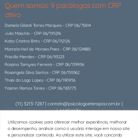
Quem somos: 9 psicólogas com CRP
ativo
Daniela Gilardi Torres Marques
- CRP 06/75614
Julia Maschio
- CRP 06/195216
Katia Cristina Brito
- CRP 06/112126
Marcela Heil de Moraes Paes
- CRP 06/124880
Priscilla Mendes
- CRP 06/93223
Rosana Tamyres Ferreira
- CRP 06/139956
Rosangela Silva Santos
- CRP 06/155562
Thaís do Lago Lopes
- CRP 06/190956
Yasmin Ramos Torres
- CRP 06/163775
(11) 3213-7287
|
contato@psicologoeterapia.com.br
|
Localização
Psicólogo Presencial:
Rua Alcides Ricardini Neves, 12 - Cjto
Utilizamos cookies para oferecer melhor experiência, melhorar
714 - Brooklin (Próx. Berrini) - São Paulo/SP |
Google Maps
o desempenho, analisar como o usuário interage em nosso site
Psicólogo Online:
Sessões de psicoterapia por videochamada
e personalizar conteúdo. Ao utilizar este site, você concorda