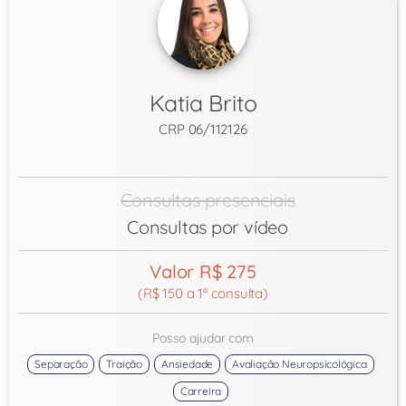
Katia Brito
CRP 06/112126
Consultas presenciais
Consultas por vídeo
Valor R$ 275
(R$ 150 a 1ª consulta)
Posso ajudar com
Separação
Traição
Ansiedade
Avaliação Neuropsicológica
Carreira