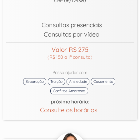
CRP 06/124880
Consultas presenciais
Consultas por vídeo
Valor R$ 275
(R$ 150 a 1ª consulta)
Posso ajudar com
Separação
Traição
Ansiedade
Casamento
Conflitos Amorosos
próximo horário:
Consulte os horários