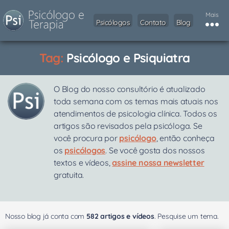
Mais
Psicólogos
Contato
Blog
Tag:
Psicólogo e Psiquiatra
O Blog do nosso consultório é atualizado
toda semana com os temas mais atuais nos
atendimentos de psicologia clínica. Todos os
artigos são revisados pela psicóloga. Se
você procura por
psicólogo
, então conheça
os
psicólogos
. Se você gosta dos nossos
textos e vídeos,
assine nossa newsletter
gratuita.
Nosso blog já conta com
582 artigos e vídeos
. Pesquise um tema.