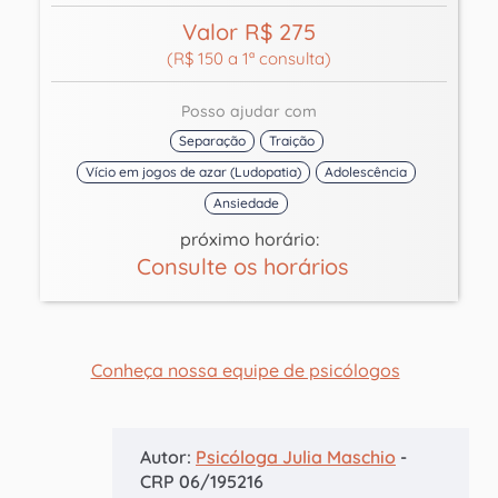
Valor R$ 275
(R$ 150 a 1ª consulta)
Posso ajudar com
Separação
Traição
Vício em jogos de azar (Ludopatia)
Adolescência
Ansiedade
próximo horário:
Consulte os horários
Conheça nossa equipe de psicólogos
Autor:
Psicóloga Julia Maschio
-
CRP 06/195216