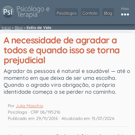
Mais
Psicólogos
Contato
Blog
Início
»
Blog
»
Estilo de Vida
A necessidade de agradar a
todos e quando isso se torna
prejudicial
Agradar às pessoas é natural e saudável — até o
momento em que deixa de ser uma escolha.
Quando o agrado vira obrigação, a própria
identidade começa a se perder no caminho.
Por
Julia Maschio
Psicóloga · CRP 06/195216
Publicado em 29/11/2016 · Atualizado em 15/07/2026