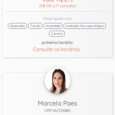
(R$ 150 a 1ª consulta)
Posso ajudar com
Separação
Traição
Ansiedade
Avaliação Neuropsicológica
Carreira
próximo horário:
Consulte os horários
Marcela Paes
CRP 06/124880