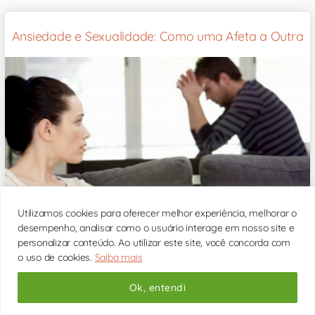
Ansiedade e Sexualidade: Como uma Afeta a Outra
Utilizamos cookies para oferecer melhor experiência, melhorar o
desempenho, analisar como o usuário interage em nosso site e
A ansiedade é uma doença moderna que pode impactar
todas as áreas da nossa vida. Dentre elas, os
personalizar conteúdo. Ao utilizar este site, você concorda com
relacionamentos e a vida sexual são enormemente
o uso de cookies.
Saiba mais
influenciadas por quadros de ansiedade, [...]
Ok, entendi