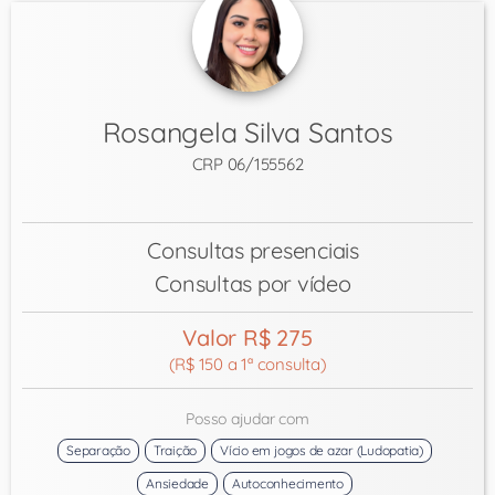
Rosangela Silva Santos
CRP 06/155562
Consultas presenciais
Consultas por vídeo
Valor R$ 275
(R$ 150 a 1ª consulta)
Posso ajudar com
Separação
Traição
Vício em jogos de azar (Ludopatia)
Ansiedade
Autoconhecimento