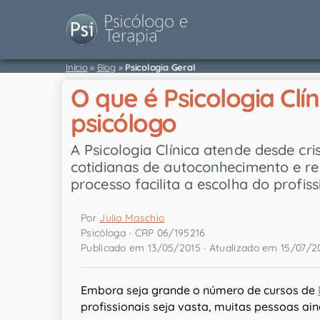
Início
»
Blog
»
Psicologia Geral
O que é Psicologia Cl
psicólogo
A Psicologia Clínica atende desde c
cotidianas de autoconhecimento e r
processo facilita a escolha do profiss
Por
Julia Maschio
Psicóloga · CRP 06/195216
Publicado em 13/05/2015 · Atualizado em 15/07/2
Embora seja grande o número de cursos de
profissionais seja vasta, muitas pessoas ai