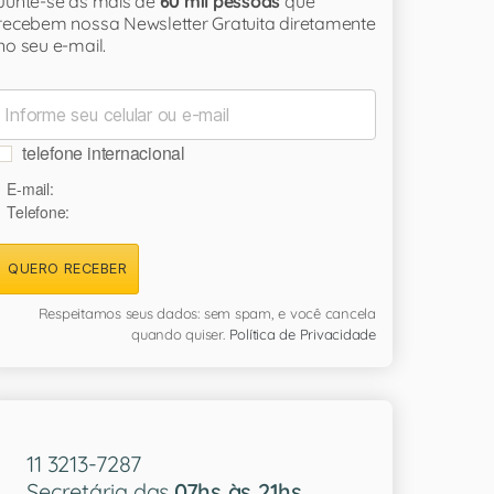
Junte-se às mais de
60 mil pessoas
que
recebem nossa Newsletter Gratuita diretamente
no seu e-mail.
telefone internacional
E-mail:
Telefone:
QUERO RECEBER
Respeitamos seus dados: sem spam, e você cancela
quando quiser.
Política de Privacidade
11 3213-7287
Secretária das
07hs às 21hs