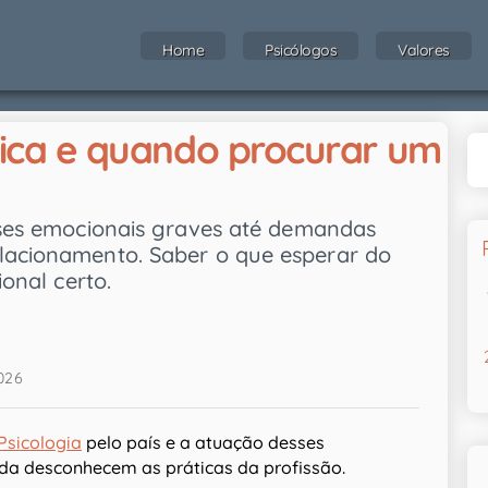
Home
Psicólogos
Valores
ínica e quando procurar um
rises emocionais graves até demandas
elacionamento. Saber o que esperar do
ional certo.
026
Psicologia
pelo país e a atuação desses
nda desconhecem as práticas da profissão.