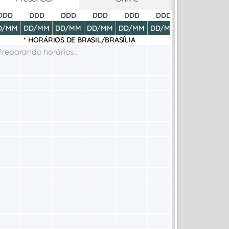
DDD
DDD
DDD
DDD
DDD
DDD
DDD
D
D/MM
DD/MM
DD/MM
DD/MM
DD/MM
DD/MM
DD/MM
DD
* HORÁRIOS DE
BRASIL/BRASÍLIA
Preparando horários...