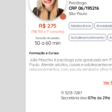
Psicóloga
CRP 06/195216
São Paulo
R$ 275
Adolescência
Ansiedad
(R$ 150 a 1ª consulta)
Autodesenvolvimento
A
Duração da sessão:
50 a 60 min
Formação e Cursos
Júlia Maschio é psicóloga pós-graduada em 
Paulo. Atende adultos, casais e adolescentes e
relacionamentos, com escuta sensível e olhar 
Ver 
11 3213-7287
Secretária das
07hs às 21hs