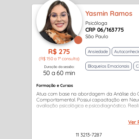
Yasmin Ramos
Psicóloga
CRP 06/163775
São Paulo
R$ 275
Ansiedade
Autoconhec
(R$ 150 a 1ª consulta)
Bloqueios Emocionais
C
Duração da sessão:
50 a 60 min
Formação e Cursos
Atua com base na abordagem da Análise do 
Comportamental. Possui capacitação em Neurol
avaliação psicológica e psicodiagnóstico. Rea
Ver 
11 3213-7287