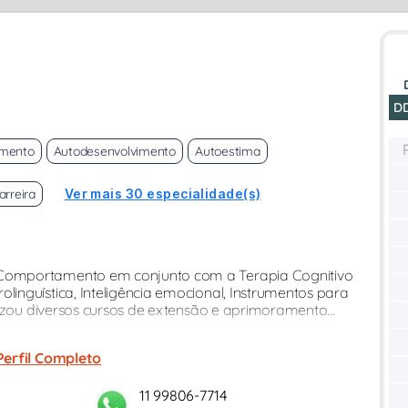
D
imento
Autodesenvolvimento
Autoestima
arreira
Ver mais 30 especialidade(s)
Comportamento em conjunto com a Terapia Cognitivo
inguística, Inteligência emocional, Instrumentos para
lizou diversos cursos de extensão e aprimoramento...
Perfil Completo
11 99806-7714