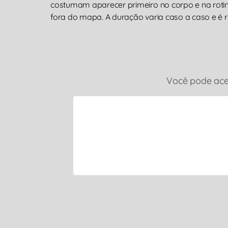
costumam aparecer primeiro no corpo e na rotin
fora do mapa. A duração varia caso a caso e é r
Você pode aces