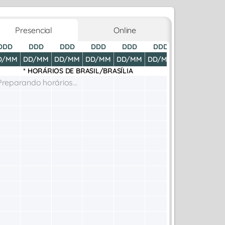
Presencial
Online
DDD
DDD
DDD
DDD
DDD
DDD
DDD
D
D/MM
DD/MM
DD/MM
DD/MM
DD/MM
DD/MM
DD/MM
DD
* HORÁRIOS DE
BRASIL/BRASÍLIA
Preparando horários...