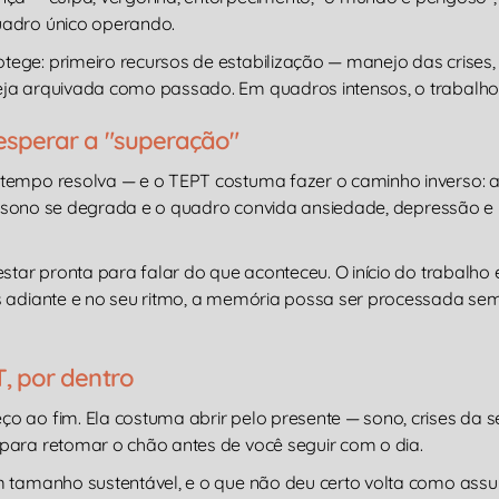
uadro único operando.
ege: primeiro recursos de estabilização — manejo das crises,
eja arquivada como passado. Em quadros intensos, o trabalh
esperar a "superação"
tempo resolva — e o TEPT costuma fazer o caminho inverso: a
 o sono se degrada e o quadro convida ansiedade, depressão e 
star pronta para falar do que aconteceu. O início do trabalho
s adiante e no seu ritmo, a memória possa ser processada sem
, por dentro
 ao fim. Ela costuma abrir pelo presente — sono, crises da s
para retomar o chão antes de você seguir com o dia.
m tamanho sustentável, e o que não deu certo volta como assu