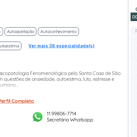
D
e
Autoaceitação
Autoconhecimento
utoestima
Ver mais 38 especialidade(s)
Psicopatologia Fenomenológica pela Santa Casa de São
m questões de ansiedade, autoestima, luto, estresse e
humano...
Perfil Completo
11 99806-7714
Secretária Whatsapp