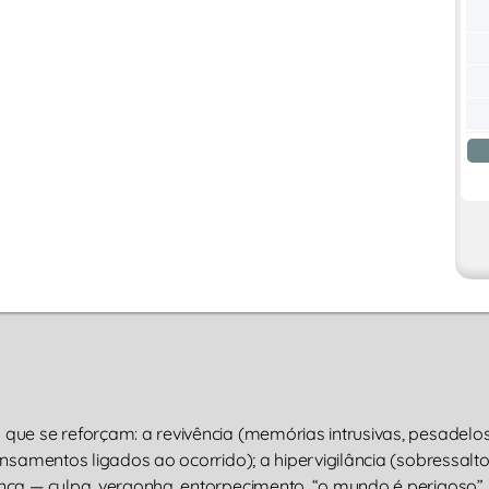
ue se reforçam: a revivência (memórias intrusivas, pesadelos
nsamentos ligados ao ocorrido); a hipervigilância (sobressalto
ça — culpa, vergonha, entorpecimento, “o mundo é perigoso”, 