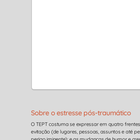
Sobre o estresse pós-traumático
O TEPT costuma se expressar em quatro frentes q
evitação (de lugares, pessoas, assuntos e até pe
perigo iminente); e as mudanças de humor e cren