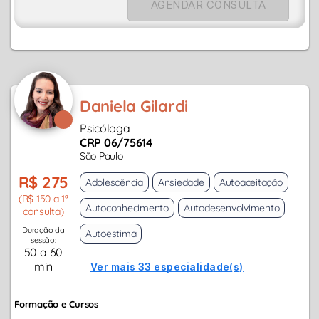
AGENDAR CONSULTA
Daniela Gilardi
Psicóloga
CRP 06/75614
São Paulo
R$ 275
Adolescência
Ansiedade
Autoaceitação
(R$ 150 a 1ª
Autoconhecimento
Autodesenvolvimento
consulta)
Duração da
Autoestima
sessão:
50 a 60
min
Ver mais 33 especialidade(s)
Formação e Cursos