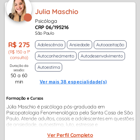
Julia Maschio
Psicóloga
CRP 06/195216
São Paulo
R$ 275
Adolescência
Ansiedade
Autoaceitação
(R$ 150 a 1ª
Autoconhecimento
Autodesenvolvimento
consulta)
Duração da
Autoestima
sessão:
50 a 60
min
Ver mais 38 especialidade(s)
Formação e Cursos
Júlia Maschio é psicóloga pós-graduada em
Psicopatologia Fenomenológica pela Santa Casa de São
Paulo. Atende adultos, casais e adolescentes em questões
de ansiedade, autoestima, luto, estresse e
relacionamentos, com escuta sensível e olhar humano...
Ver Perfil Completo