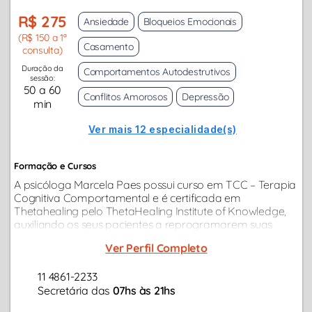
R$ 275
Ansiedade
Bloqueios Emocionais
(R$ 150 a 1ª
Casamento
consulta)
Duração da
Comportamentos Autodestrutivos
sessão:
50 a 60
Conflitos Amorosos
Depressão
min
Ver mais 12 especialidade(s)
Formação e Cursos
A psicóloga Marcela Paes possui curso em TCC – Terapia
Cognitiva Comportamental e é certificada em
Thetahealing pelo ThetaHealing Institute of Knowledge,
auxiliando os seus pacientes a reprogramarem suas
crenças limitantes e padrões de comportamento, com
Ver Perfil Completo
foco em desenvolver suas potencialidades.
11 4861-2233
Secretária das
07hs às 21hs