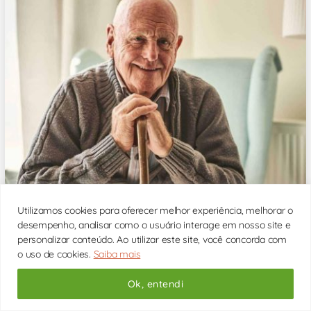
A depressão em idosos é um grande problema que
Utilizamos cookies para oferecer melhor experiência, melhorar o
acomete a nossa atualidade. Veja dicas de como lidar
com ela. O Brasil é um país cuja população está cada vez
desempenho, analisar como o usuário interage em nosso site e
[...]
personalizar conteúdo. Ao utilizar este site, você concorda com
o uso de cookies.
Saiba mais
Ok, entendi