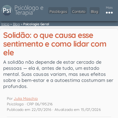
Mais
Psicólogos
Contato
Blog
Início
»
Blog
»
Psicologia Geral
Solidão: o que causa esse
sentimento e como lidar com
ele
A solidão não depende de estar cercado de
pessoas — ela é, antes de tudo, um estado
mental. Suas causas variam, mas seus efeitos
sobre o bem-estar e a autoestima costumam ser
profundos.
Por
Julia Maschio
Psicóloga · CRP 06/195216
Publicado em 22/01/2016 · Atualizado em 15/07/2026