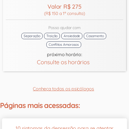
Valor R$ 275
(R$ 150 a 1ª consulta)
Posso ajudar com
Separação
Traição
Ansiedade
Casamento
Conflitos Amorosos
próximo horário:
Consulte os horários
Conheça todos os psicólogos
Páginas mais acessadas:
10 sintomas da depressão para se atentar