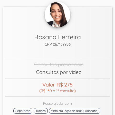
Rosana Ferreira
CRP 06/139956
Consultas presenciais
Consultas por vídeo
Valor R$ 275
(R$ 150 a 1ª consulta)
Posso ajudar com
Separação
Traição
Vício em jogos de azar (Ludopatia)