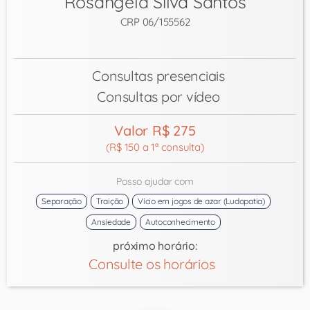
Rosangela Silva Santos
CRP 06/155562
Consultas presenciais
Consultas por vídeo
Valor R$ 275
(R$ 150 a 1ª consulta)
Posso ajudar com
Separação
Traição
Vício em jogos de azar (Ludopatia)
Ansiedade
Autoconhecimento
próximo horário:
Consulte os horários