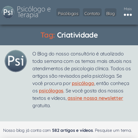
Mais
Psicólogos
Contato
Blog
Tag:
Criatividade
O Blog do nosso consultório é atualizado
toda semana com os temas mais atuais nos
atendimentos de psicologia clínica. Todos os
artigos são revisados pela psicóloga. Se
você procura por
psicólogo
, então conheça
os
psicólogos
. Se você gosta dos nossos
textos e vídeos,
assine nossa newsletter
gratuita.
Nosso blog já conta com
582 artigos e vídeos
. Pesquise um tema.