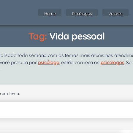
Home
Psicólogos
Valores
Tag:
Vida pessoal
ualizado toda semana com os temas mais atuais nos atendiment
 você procura por
psicólogo
, então conheça os
psicólogos
. Se
.
se um tema.