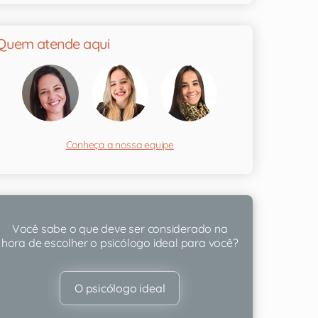
Quem atende aqui
Conheça a nossa equipe
Você sabe o que deve ser considerado na
hora de escolher o psicólogo ideal para você?
O psicólogo ideal