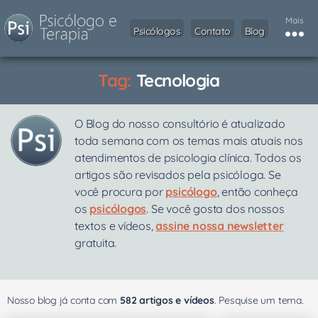
Mais
Psicólogos
Contato
Blog
Tag:
Tecnologia
O Blog do nosso consultório é atualizado
toda semana com os temas mais atuais nos
atendimentos de psicologia clínica. Todos os
artigos são revisados pela psicóloga. Se
você procura por
psicólogo
, então conheça
os
psicólogos
. Se você gosta dos nossos
textos e vídeos,
assine nossa newsletter
gratuita.
Nosso blog já conta com
582 artigos e vídeos
. Pesquise um tema.