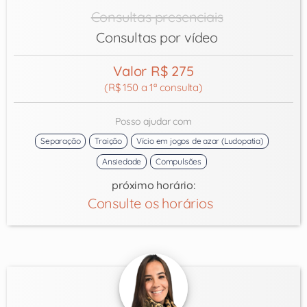
Consultas presenciais
Consultas por vídeo
Valor R$ 275
(R$ 150 a 1ª consulta)
Posso ajudar com
Separação
Traição
Vício em jogos de azar (Ludopatia)
Ansiedade
Compulsões
próximo horário:
Consulte os horários