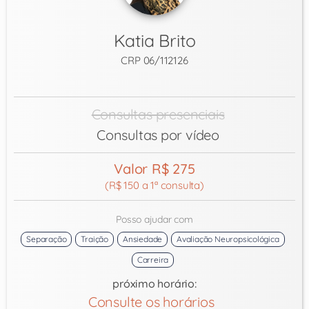
Katia Brito
CRP 06/112126
Consultas presenciais
Consultas por vídeo
Valor R$ 275
(R$ 150 a 1ª consulta)
Posso ajudar com
Separação
Traição
Ansiedade
Avaliação Neuropsicológica
Carreira
próximo horário:
Consulte os horários