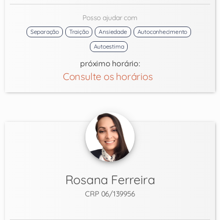
Posso ajudar com
Separação
Traição
Ansiedade
Autoconhecimento
Autoestima
próximo horário:
Consulte os horários
Rosana Ferreira
CRP 06/139956