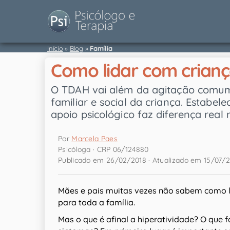
Início
»
Blog
»
Família
Como lidar com criança
O TDAH vai além da agitação comum d
familiar e social da criança. Estabele
apoio psicológico faz diferença real
Por
Marcela Paes
Psicóloga · CRP 06/124880
Publicado em 26/02/2018 · Atualizado em 15/07/
Mães e pais muitas vezes não sabem como 
para toda a família.
Mas o que é afinal a hiperatividade? O que