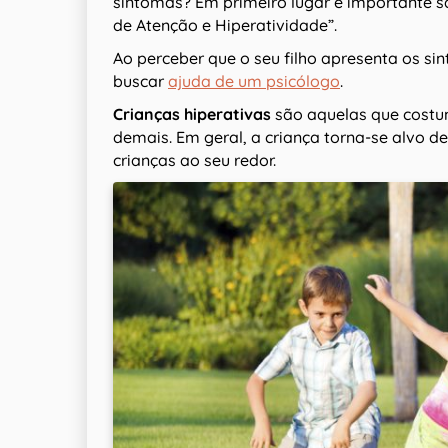
sintomas? Em primeiro lugar é importante sa
de Atenção e Hiperatividade”.
Ao perceber que o seu filho apresenta os si
buscar
ajuda de um psicólogo
.
Crianças hiperativas
são aquelas que costum
demais. Em geral, a criança torna-se alvo d
crianças ao seu redor.