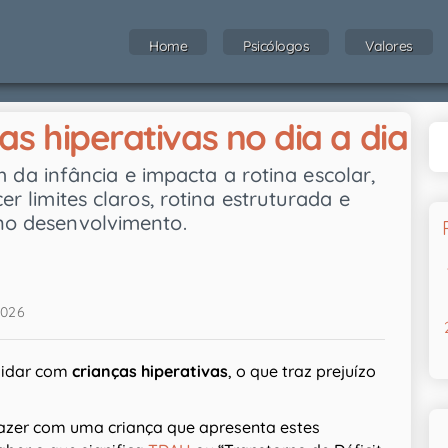
Home
Psicólogos
Valores
s hiperativas no dia a dia
a infância e impacta a rotina escolar,
cer limites claros, rotina estruturada e
 no desenvolvimento.
2026
lidar com
crianças hiperativas
, o que traz prejuízo
 fazer com uma criança que apresenta estes