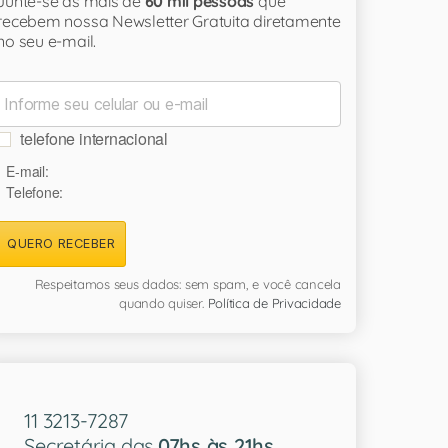
Junte-se às mais de
60 mil pessoas
que
recebem nossa Newsletter Gratuita diretamente
no seu e-mail.
telefone internacional
E-mail:
Telefone:
QUERO RECEBER
Respeitamos seus dados: sem spam, e você cancela
quando quiser.
Política de Privacidade
11 3213-7287
Secretária das
07hs às 21hs