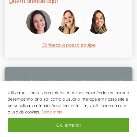
Quem atende aqui
Conheça a nossa equipe
Você sabe o que deve ser considerado na hora de
escolher o psicólogo ideal para você?
Utilizamos cookies para oferecer melhor experiência, melhorar o
desempenho, analisar como o usuário interage em nosso site e
personalizar conteúdo. Ao utilizar este site, você concorda com
O psicólogo ideal
o uso de cookies.
Saiba mais
Ok, entendi