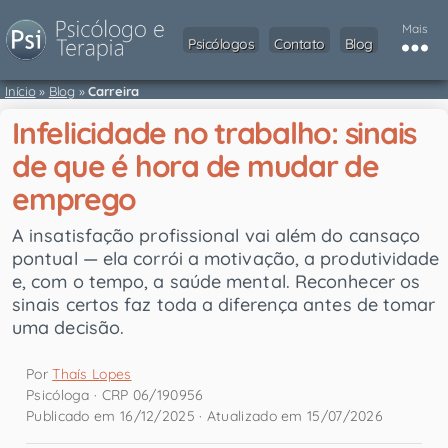
Mais
Psicólogos
Contato
Blog
Início
»
Blog
»
Carreira
Infelicidade no trabalho: sinais
de que é hora de mudar de
emprego
A insatisfação profissional vai além do cansaço
pontual — ela corrói a motivação, a produtividade
e, com o tempo, a saúde mental. Reconhecer os
sinais certos faz toda a diferença antes de tomar
uma decisão.
Por
Thaís Lopes
Psicóloga · CRP 06/190956
Publicado em 16/12/2025 · Atualizado em 15/07/2026