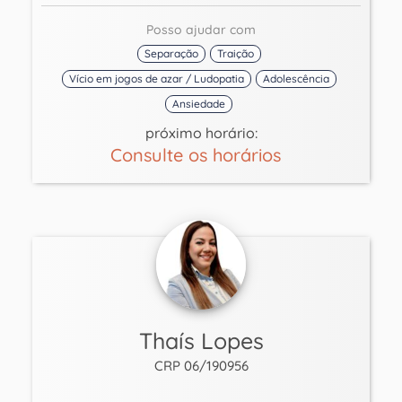
Posso ajudar com
Separação
Traição
Vício em jogos de azar / Ludopatia
Adolescência
Ansiedade
próximo horário:
Consulte os horários
Thaís Lopes
CRP 06/190956