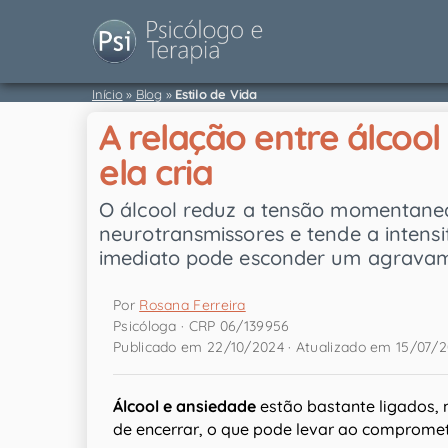
Início
»
Blog
»
Estilo de Vida
A relação entre álcool
ela cria
O álcool reduz a tensão momentanea
neurotransmissores e tende a intensi
imediato pode esconder um agravame
Por
Rosana Ferreira
Psicóloga · CRP 06/139956
Publicado em 22/10/2024 · Atualizado em 15/07/
Álcool e ansiedade
estão bastante ligados, 
de encerrar, o que pode levar ao compromet