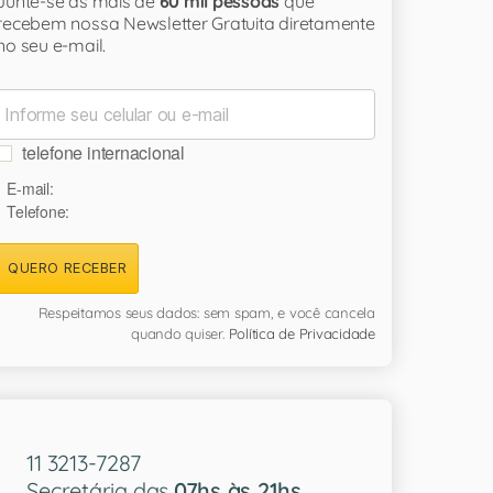
Junte-se às mais de
60 mil pessoas
que
recebem nossa Newsletter Gratuita diretamente
no seu e-mail.
telefone internacional
E-mail:
Telefone:
QUERO RECEBER
Respeitamos seus dados: sem spam, e você cancela
quando quiser.
Política de Privacidade
11 3213-7287
Secretária das
07hs às 21hs