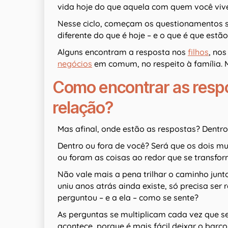
vida hoje do que aquela com quem você viv
Nesse ciclo, começam os questionamentos so
diferente do que é hoje – e o que é que estão
Alguns encontram a resposta nos
filhos
, no
negócios
em comum, no respeito à família. 
Como encontrar as respo
relação?
Mas afinal, onde estão as respostas? Dentro
Dentro ou fora de você? Será que os dois 
ou foram as coisas ao redor que se transf
Não vale mais a pena trilhar o caminho junt
uniu anos atrás ainda existe, só precisa ser
perguntou – e a ela – como se sente?
As perguntas se multiplicam cada vez que 
acontece, porque é mais fácil deixar o barco 