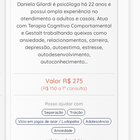
Daniela Gilardi é psicóloga há 22 anos e
possui ampla experiência no
atendimento a adultos e casais. Atua
com Terapia Cognitivo Comportamental
e Gestalt trabalhando queixas como
ansiedade, relacionamentos, carreira,
depressão, autoestima, estresse,
autodesenvolvimento,
autoconhecimento...
Valor R$ 275
(R$ 150 a 1ª consulta)
Posso ajudar com
Separação
Traição
Vício em jogos de azar / Ludopatia
Adolescência
Ansiedade