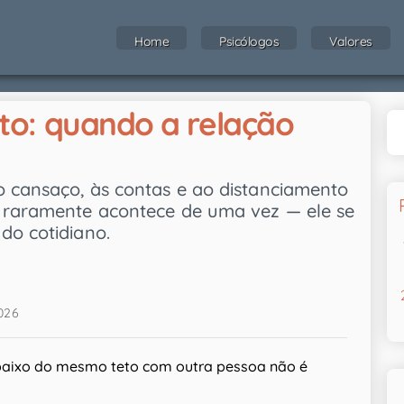
Home
Psicólogos
Valores
o: quando a relação
o cansaço, às contas e ao distanciamento
o raramente acontece de uma vez — ele se
do cotidiano.
026
ebaixo do mesmo teto com outra pessoa não é