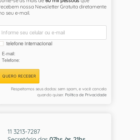
Junte-se às mais de
60 mil pessoas
que
recebem nossa Newsletter Gratuita diretamente
no seu e-mail.
telefone internacional
E-mail:
Telefone:
QUERO RECEBER
Respeitamos seus dados: sem spam, e você cancela
quando quiser.
Política de Privacidade
11 3213-7287
Secretária das
07hs às 21hs