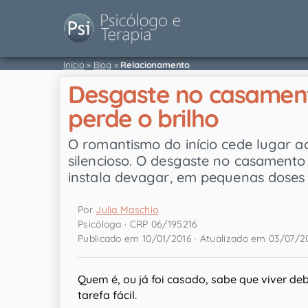
Início
»
Blog
»
Relacionamento
Desgaste no casament
perde o brilho
O romantismo do início cede lugar a
silencioso. O desgaste no casament
instala devagar, em pequenas doses 
Por
Julia Maschio
Psicóloga · CRP 06/195216
Publicado em 10/01/2016 · Atualizado em 03/07/2
Quem é, ou já foi casado, sabe que viver d
tarefa fácil.