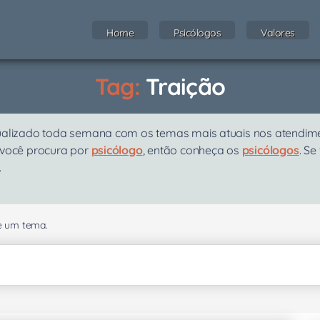
Home
Psicólogos
Valores
Tag:
Traição
ualizado toda semana com os temas mais atuais nos atendiment
 você procura por
psicólogo
, então conheça os
psicólogos
. Se
.
se um tema.