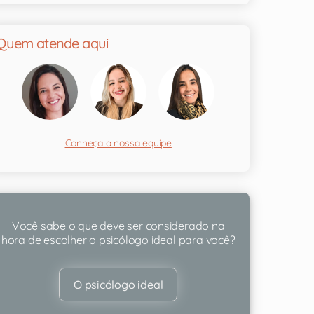
Quem atende aqui
Conheça a nossa equipe
Você sabe o que deve ser considerado na
hora de escolher o psicólogo ideal para você?
O psicólogo ideal