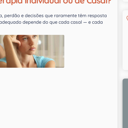
rapia Individual ou de Casal?
a, perdão e decisões que raramente têm resposta
is adequado depende do que cada casal — e cada