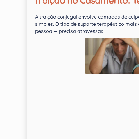
Traição no Casamento: Te
A traição conjugal envolve camadas de culp
simples. O tipo de suporte terapêutico ma
pessoa — precisa atravessar.