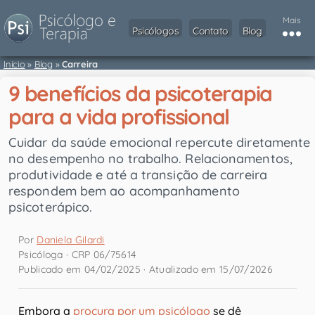
Mais
Psicólogos
Contato
Blog
Início
»
Blog
»
Carreira
9 benefícios da psicoterapia
para a vida profissional
Cuidar da saúde emocional repercute diretamente
no desempenho no trabalho. Relacionamentos,
produtividade e até a transição de carreira
respondem bem ao acompanhamento
psicoterápico.
Por
Daniela Gilardi
Psicóloga · CRP 06/75614
Publicado em 04/02/2025 · Atualizado em 15/07/2026
Embora a
procura por um psicólogo
se dê