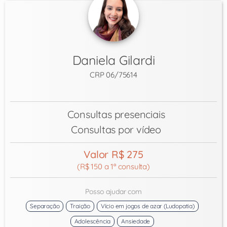
Daniela Gilardi
CRP 06/75614
Consultas presenciais
Consultas por vídeo
Valor R$ 275
(R$ 150 a 1ª consulta)
Posso ajudar com
Separação
Traição
Vício em jogos de azar (Ludopatia)
Adolescência
Ansiedade