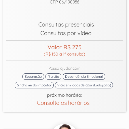
CRP 06/190956
Consultas presenciais
Consultas por vídeo
Valor R$ 275
(R$ 150 a 1ª consulta)
Posso ajudar com
Separação
Traição
Dependência Emocional
Síndrome do impostor
Vício em jogos de azar (Ludopatia)
próximo horário:
Consulte os horários