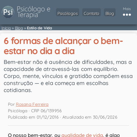
Mais
Psicólogos
Contato
Blog
Início
»
Blog
»
Estilo de Vida
6 formas de alcançar o bem-
estar no dia a dia
Bem-estar não é ausência de dificuldades, mas a
capacidade de atravessá-las com equilíbrio.
Corpo, mente, vínculos e gratidão compõem essa
construção — e ela começa em escolhas
cotidianas.
Por
Rosana Ferreira
Psicóloga · CRP 06/139956
Publicado em 01/12/2016 · Atualizado em 30/06/2026
O nosso bem-estar, ou
qualidade de vida
, é algo