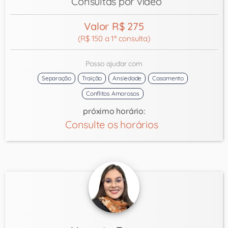
Consultas por vídeo
Valor R$ 275
(R$ 150 a 1ª consulta)
Posso ajudar com
Separação
Traição
Ansiedade
Casamento
Conflitos Amorosos
próximo horário:
Consulte os horários