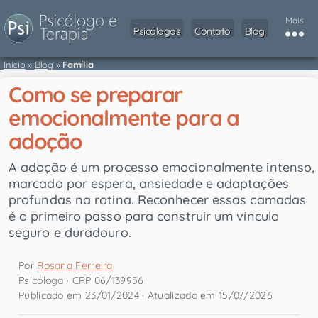
Mais
Psicólogos
Contato
Blog
Início
»
Blog
»
Família
Como se preparar
emocionalmente para a
adoção
A adoção é um processo emocionalmente intenso,
marcado por espera, ansiedade e adaptações
profundas na rotina. Reconhecer essas camadas
é o primeiro passo para construir um vínculo
seguro e duradouro.
Por
Rosana Ferreira
Psicóloga · CRP 06/139956
Publicado em 23/01/2024 · Atualizado em 15/07/2026