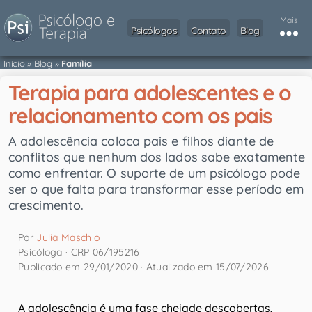
Mais
Psicólogos
Contato
Blog
Início
»
Blog
»
Família
Terapia para adolescentes e o
relacionamento com os pais
A adolescência coloca pais e filhos diante de
conflitos que nenhum dos lados sabe exatamente
como enfrentar. O suporte de um psicólogo pode
ser o que falta para transformar esse período em
crescimento.
Por
Julia Maschio
Psicóloga · CRP 06/195216
Publicado em 29/01/2020 · Atualizado em 15/07/2026
A adolescência é uma fase cheiade descobertas,