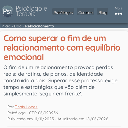
Mais
Psicólogos
Contato
Blog
Início
»
Blog
»
Relacionamento
Como superar o fim de um
relacionamento com equilíbrio
emocional
O fim de um relacionamento provoca perdas
reais: de rotina, de planos, de identidade
construída a dois. Superar esse processo exige
tempo e estratégias que vão além de
simplesmente 'seguir em frente'.
Por
Thaís Lopes
Psicóloga · CRP 06/190956
Publicado em 11/11/2025 · Atualizado em 18/06/2026