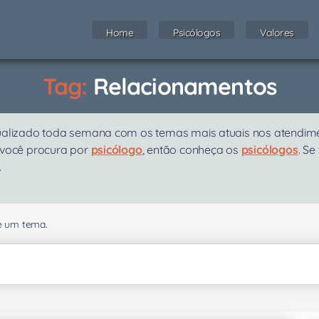
Home
Psicólogos
Valores
Tag:
Relacionamentos
ualizado toda semana com os temas mais atuais nos atendiment
 você procura por
psicólogo
, então conheça os
psicólogos
. Se
.
se um tema.