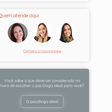
Quem atende aqui
Conheça a nossa equipe
Você sabe o que deve ser considerado na
hora de escolher o psicólogo ideal para você?
O psicólogo ideal