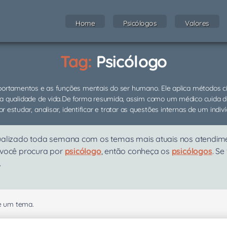
Home
Psicólogos
Valores
Tag:
Psicólogo
portamentos e as funções mentais do ser humano. Ele aplica métodos c
a qualidade de vida.De forma resumida, assim como um médico cuida da
por estudar, analisar, identificar e tratar as questões internas de um in
ualizado toda semana com os temas mais atuais nos atendiment
 você procura por
psicólogo
, então conheça os
psicólogos
. Se
.
se um tema.