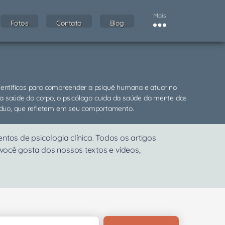
Mais
Fotos
Contato
Blog
ientíficos para compreender a psiquê humana e atuar no
 saúde do corpo, o psicólogo cuida da saúde da mente das
divíduo, que refletem em seu comportamento.
os de psicologia clínica. Todos os artigos
 você gosta dos nossos textos e vídeos,