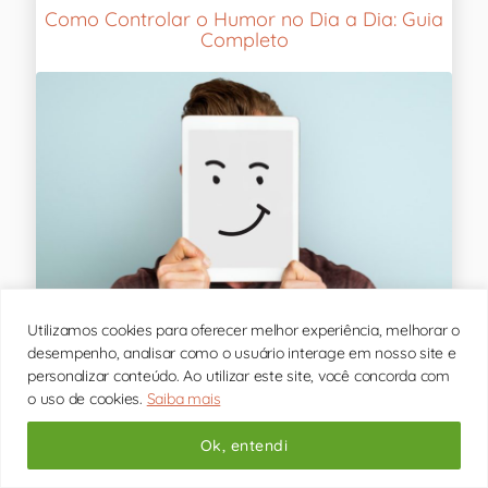
Como Controlar o Humor no Dia a Dia: Guia
Completo
Utilizamos cookies para oferecer melhor experiência, melhorar o
desempenho, analisar como o usuário interage em nosso site e
personalizar conteúdo. Ao utilizar este site, você concorda com
o uso de cookies.
Saiba mais
Você sabe a importância de controlar o humor
no dia a dia? Nós somos seres emocionais.
Alguns indivíduos são mais, enquanto outros são
Ok, entendi
menos. Ainda assim, as emoções regem
aspectos [...]