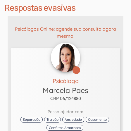
Respostas evasivas
Psicólogos Online: agende sua consulta agora
mesmo!
Psicóloga
Marcela Paes
CRP 06/124880
Posso ajudar com
Separação
Traição
Ansiedade
Casamento
Conflitos Amorosos