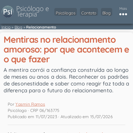
Mais
Psicólogos
Contato
Blog
Início
»
Blog
»
Relacionamento
Mentiras no relacionamento
amoroso: por que acontecem e
o que fazer
A mentira corrói a confiança construída ao longo
de meses ou anos a dois. Reconhecer os padrões
de desonestidade e saber como reagir faz toda a
diferença para o futuro do relacionamento.
Por
Yasmin Ramos
Psicóloga · CRP 06/163775
Publicado em 11/07/2023 · Atualizado em 15/07/2026