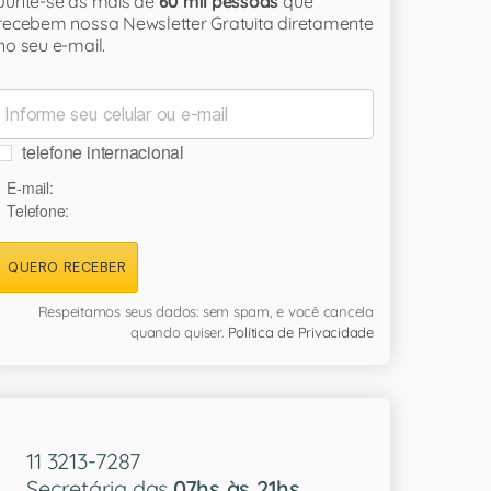
Junte-se às mais de
60 mil pessoas
que
recebem nossa Newsletter Gratuita diretamente
no seu e-mail.
telefone internacional
E-mail:
Telefone:
QUERO RECEBER
Respeitamos seus dados: sem spam, e você cancela
quando quiser.
Política de Privacidade
11 3213-7287
Secretária das
07hs às 21hs