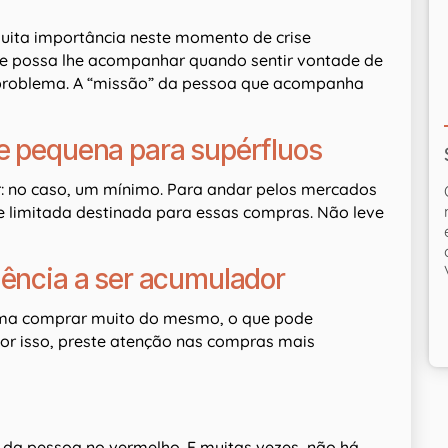
uita importância neste momento de crise
e possa lhe acompanhar quando sentir vontade de
 problema. A “missão” da pessoa que acompanha
e pequena para supérfluos
r: no caso, um mínimo. Para andar pelos mercados
e limitada destinada para essas compras. Não leve
dência a ser acumulador
uma comprar muito do mesmo, o que pode
Por isso, preste atenção nas compras mais
da pessoa no vermelho. E muitas vezes, não há