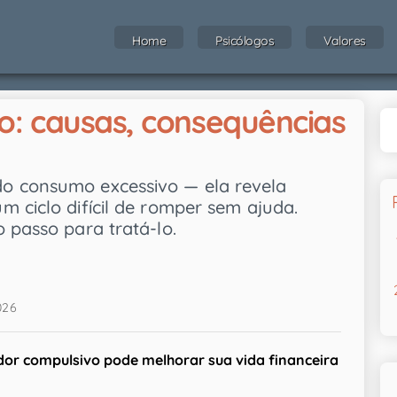
Home
Psicólogos
Valores
: causas, consequências
o consumo excessivo — ela revela
 ciclo difícil de romper sem ajuda.
 passo para tratá-lo.
026
or compulsivo
pode melhorar sua vida financeira