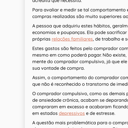
acredita que necessita.
Para avaliar e medir se tal comportamento é
compras realizadas são muito superiores ao
A pessoa que adquiriu estes hábitos, geralm
economias e poupanças. Ela pode sacrificar 
próprias
relações familiares
, de trabalho e 
Estes gastos são feitos pelo comprador co
mesmo em como poderá pagar. Não existe, n
mente do comprador compulsivo, já que ele a
sua vontade de compra.
Assim, o comportamento do comprador comp
que não é reconhecido o transtorno de imed
O comprador compulsivo, como as demais p
de ansiedade crônica, acabam se deparando 
compraram em excesso e acabaram ficando s
em estados
depressivos
e de estresse.
A questão mais problemática para o compra