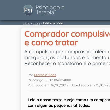
Início
»
Blog
»
Estilo de Vida
Comprador compulsivo
e como tratar
A compulsão por compras vai além d
inseguranças profundas e alimenta um
Reconhecer o transtorno é o primeiro
Por
Marcela Paes
Psicóloga · CRP 06/124880
Publicado em 16/10/2019 · Atualizado em 15/07/2
Leia o nosso texto e veja como um
comprad
com algumas pequenas atitudes.