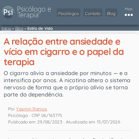
Mais
Psicólogos
Contato
Blog
Início
»
Blog
»
Estilo de Vida
A relação entre ansiedade e
vício em cigarro e o papel da
terapia
O cigarro alivia a ansiedade por minutos — e a
intensifica por anos. A nicotina altera o sistema
nervoso de forma que o próprio alívio se torna
parte da dependência.
Por
Yasmin Ramos
Psicóloga · CRP 06/163775
Publicado em 29/08/2023 · Atualizado em 15/07/2026