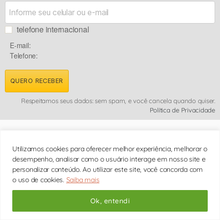
telefone internacional
E-mail:
Telefone:
QUERO RECEBER
Respeitamos seus dados: sem spam, e você cancela quando quiser.
Política de Privacidade
Pronto para começar?
Utilizamos cookies para oferecer melhor experiência, melhorar o
Agende sua consulta
com a psicóloga em São
desempenho, analisar como o usuário interage em nosso site e
Paulo ou online para todo Brasil
personalizar conteúdo. Ao utilizar este site, você concorda com
o uso de cookies.
Saiba mais
Ok, entendi