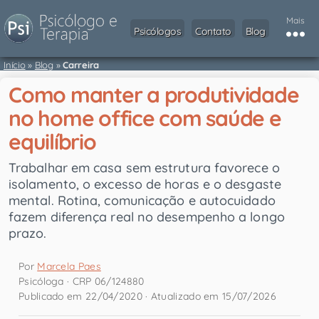
Mais
Psicólogos
Contato
Blog
Início
»
Blog
»
Carreira
Como manter a produtividade
no home office com saúde e
equilíbrio
Trabalhar em casa sem estrutura favorece o
isolamento, o excesso de horas e o desgaste
mental. Rotina, comunicação e autocuidado
fazem diferença real no desempenho a longo
prazo.
Por
Marcela Paes
Psicóloga · CRP 06/124880
Publicado em 22/04/2020 · Atualizado em 15/07/2026