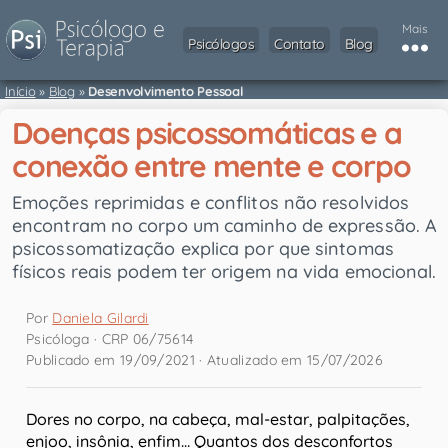
Mais
Psicólogos
Contato
Blog
Início
»
Blog
»
Desenvolvimento Pessoal
Doenças psicossomáticas e a
conexão entre mente e corpo
Emoções reprimidas e conflitos não resolvidos
encontram no corpo um caminho de expressão. A
psicossomatização explica por que sintomas
físicos reais podem ter origem na vida emocional.
Por
Daniela Gilardi
Psicóloga · CRP 06/75614
Publicado em 19/09/2021 · Atualizado em 15/07/2026
Dores no corpo, na cabeça, mal-estar, palpitações,
enjoo, insônia, enfim… Quantos dos desconfortos