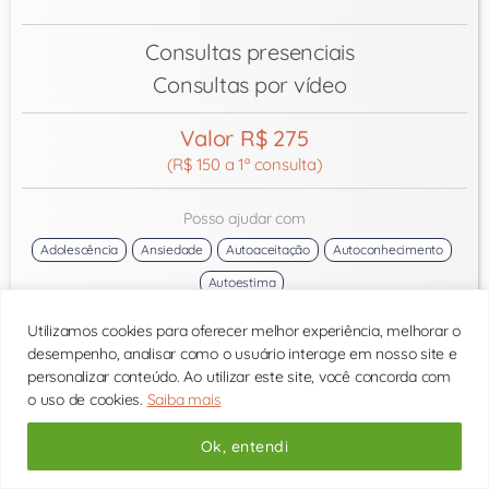
Consultas presenciais
Consultas por vídeo
Valor R$ 275
(R$ 150 a 1ª consulta)
Posso ajudar com
Adolescência
Ansiedade
Autoaceitação
Autoconhecimento
Autoestima
próximo horário:
Utilizamos cookies para oferecer melhor experiência, melhorar o
Consulte os horários
desempenho, analisar como o usuário interage em nosso site e
personalizar conteúdo. Ao utilizar este site, você concorda com
o uso de cookies.
Saiba mais
Ok, entendi