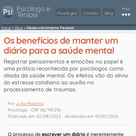
Mais
Psicólogos
Contato
Blog
Início
»
Blog
»
Desenvolvimento Pessoal
Os benefícios de manter um
diário para a saúde mental
Registrar pensamentos e emoções no papel é
uma prática reconhecida por psicólogos como
aliada da saúde mental. Os efeitos vão do alívio
do estresse cotidiano ao auxílio no
processamento de traumas.
Por
Julia Maschio
Psicóloga · CRP 06/195216
Publicado em 02/08/2022 · Atualizado em 15/07/2026
O processo de
escrever um diário
é inerentemente